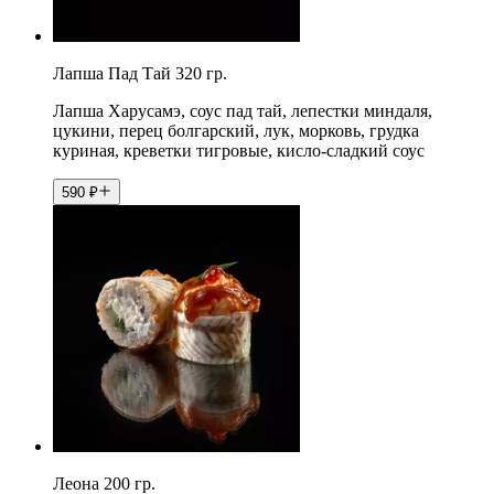
Лапша Пад Тай 320 гр.
Лапша Харусамэ, соус пад тай, лепестки миндаля,
цукини, перец болгарский, лук, морковь, грудка
куриная, креветки тигровые, кисло-сладкий соус
590
₽
Леона 200 гр.