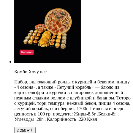
Комбо Хочу все
Набор, включающий роллы с курицей и беконом, пиццу
«4 сезона», а также «Летучий корабль» — блюдо из
картофеля фри и курочки в панировке, дополненный
нежным сладким роллом с клубникой и бананом. Тоторо
с курицей, тори темпура, нежный бекон, пицца 4 сезона,
летучий корабль, свит берриз. 1700г Пищевая и энерг.
ценность в 100 гр. продукта: Жиры-8,5г .Белки-8г .
Углеводы- 28г . Калорийность- 220 Ккал
2 250
₽