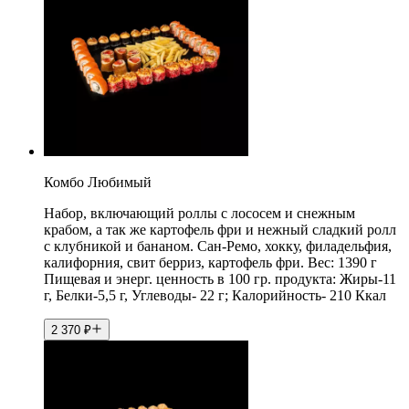
Комбо Любимый
Набор, включающий роллы с лососем и снежным
крабом, а так же картофель фри и нежный сладкий ролл
с клубникой и бананом. Сан-Ремо, хокку, филадельфия,
калифорния, свит берриз, картофель фри. Вес: 1390 г
Пищевая и энерг. ценность в 100 гр. продукта: Жиры-11
г, Белки-5,5 г, Углеводы- 22 г; Калорийность- 210 Ккал
2 370
₽