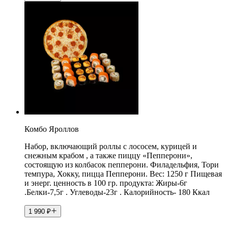
Комбо Яроллов
Набор, включающий роллы с лососем, курицей и
снежным крабом , а также пиццу «Пепперони»,
состоящую из колбасок пепперони. Филадельфия, Тори
темпура, Хокку, пицца Пепперони. Вес: 1250 г Пищевая
и энерг. ценность в 100 гр. продукта: Жиры-6г
.Белки-7,5г . Углеводы-23г . Калорийность- 180 Ккал
1 990
₽