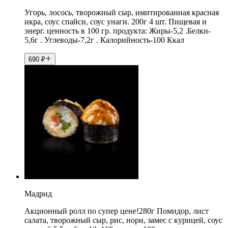
Угорь, лосось, творожный сыр, имитированная красная
икра, соус спайси, соус унаги. 200г 4 шт. Пищевая и
энерг. ценность в 100 гр. продукта: Жиры-5,2 .Белки-
5,6г . Углеводы-7,2г . Калорийность-100 Ккал
690
₽
Мадрид
Акционный ролл по супер цене!280г Помидор, лист
салата, творожный сыр, рис, нори, замес с курицей, соус