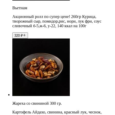
Вьетнам
Акционный ролл по супер цене! 260гр Курица,
творожный сыр, помидор,рис, нори, лук фри, соус
сливочный б-5,ж-6, у-22, 140 ккал на 100г
320
₽
Жареха со свининой 300 гр.
Картофель Айдахо, свинина, красный лук, чеснок,