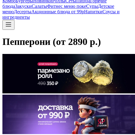
Комбо
Бургеры
Новинки
Роллы
Сеты
Пицца
Горячие
блюда
Закуски
Салаты
Фитнес меню поке
Супы
Детское
меню
Десерты
Акционные блюда от 99р
Напитки
Соусы и
ингредиенты
Пепперони (от 2890 р.)