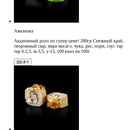
Амазонка
Акционный ролл по супер цене! 280гр Снежный краб,
творожный сыр, икра масаго, чука, рис, нори, соус тар
тар б-2,5, ж-3,5, у-13, 100 ккал на 100г
350
₽