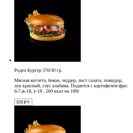
Родео Бургер 370/30 гр.
Мясная котлета, бекон, чеддер, лист салата, помидор,
лук красный, соус алабама. Подается с картофелем фри.
б-7,ж-18, у-18 , 260 ккал на 100г
570
₽