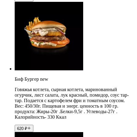
Биф Бургер new
Говяжья котлета, сырная котлета, маринованный
огурчик, лист салата, лук красный, помидор, соус тар-
тар. Подается с картофелем фри и томатным соусом.
Вес: 450/30г. Пищевая и энерг. ценность в 100 гр.
продукта: Жиры-20г .Белки-9,5г . Углеводы-27г .
Калорийность- 330 Ккал
620
₽