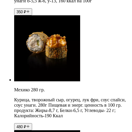
унаги б-5,5 ж-6, у-13, 160 ккал на 100г
350
₽
Мехико 280 гр.
Курица, творожный сыр, огурец, лук фри, соус спайси,
соус унаги. 280г Пищевая и энерг. ценность в 100 гр.
продукта: Жиры-8,7 г, Белки-6,5 г, Углеводы- 22 г;
Калорийность-190 Ккал
480
₽