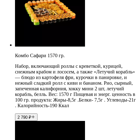
Комбо Сафари 1570 гр.
Набор, включающий роллы с креветкой, курицей,
снежным крабом и лососем, а также «Летучий корабль»
— блюдо из картофеля фри, курочки в панировке, и
нежный сладкий ролл с киви и бананом. Рио, сырный,
запеченная калифорния, хокку мини 2 шт, летучий
корабль, белль. Вес: 1570 г Пищевая и энерг. ценность в
100 гр. продукта: Жиры-8,5г .Белки- 7,5г . Углеводы-21г
. Калорийность-190 Ккал
2 790
₽