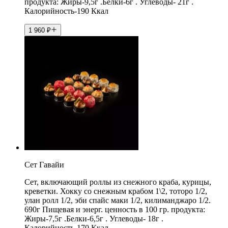
продукта: Жиры-9,5г .Белки-6г . Углеводы- 21г .
Калорийность-190 Ккал
1 960
₽
Сет Гавайи
Сет, включающий роллы из снежного краба, курицы,
креветки. Хокку со снежным крабом 1\2, тоторо 1/2,
улан ролл 1/2, эби спайс маки 1/2, килиманджаро 1/2.
690г Пищевая и энерг. ценность в 100 гр. продукта:
Жиры-7,5г .Белки-6,5г . Углеводы- 18г .
Калорийность-170 Ккал