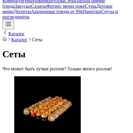
Комбо
Бургеры
Новинки
Роллы
Сеты
Пицца
Горячие
блюда
Закуски
Салаты
Фитнес меню поке
Супы
Детское
меню
Десерты
Акционные блюда от 99р
Напитки
Соусы и
ингредиенты
Каталог
Каталог
Сеты
Сеты
Что может быть лучше роллов? Только много роллов!