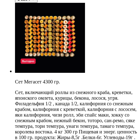
Сет Мегасет 4300 гр.
Сет, включающий роллы из снежного краба, креветки,
японского омлета, курицы, бекона, лосося, угря.
Филадельфия 1/2 , канада 1/2, калифорния со снежным
крабом, калифорния с креветкой, калифорния с лососем,
яки калифорния, чизи ролл, эби спайс маки, хокку со
снежным крабом, нежный бекон, тоторо, сан-ремо, сяке
темпура, тори темпура, унаги темпура, тамаго темпура,
королева востока. 4 кг 300 гр Пищевая и энерг. ценность
в 100 гр. продукта: Жиры-8,5г .Белки-6г. Углеводы-19г .