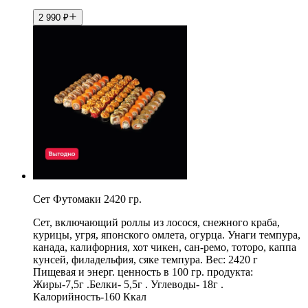
2 990
₽
Сет Футомаки 2420 гр.
Сет, включающий роллы из лосося, снежного краба,
курицы, угря, японского омлета, огурца. Унаги темпура,
канада, калифорния, хот чикен, сан-ремо, тоторо, каппа
кунсей, филадельфия, сяке темпура. Вес: 2420 г
Пищевая и энерг. ценность в 100 гр. продукта:
Жиры-7,5г .Белки- 5,5г . Углеводы- 18г .
Калорийность-160 Ккал