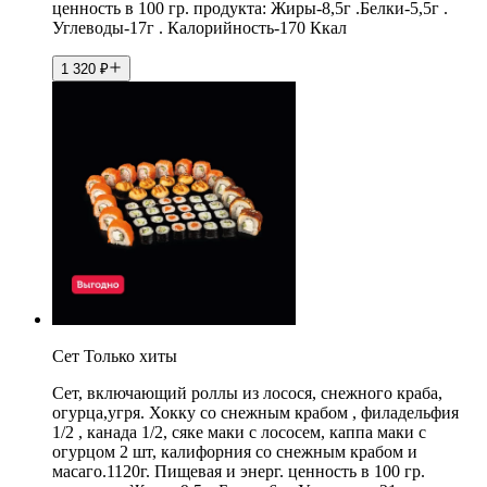
ценность в 100 гр. продукта: Жиры-8,5г .Белки-5,5г .
Углеводы-17г . Калорийность-170 Ккал
1 320
₽
Сет Только хиты
Сет, включающий роллы из лосося, снежного краба,
огурца,угря. Хокку со снежным крабом , филадельфия
1/2 , канада 1/2, сяке маки с лососем, каппа маки с
огурцом 2 шт, калифорния со снежным крабом и
масаго.1120г. Пищевая и энерг. ценность в 100 гр.