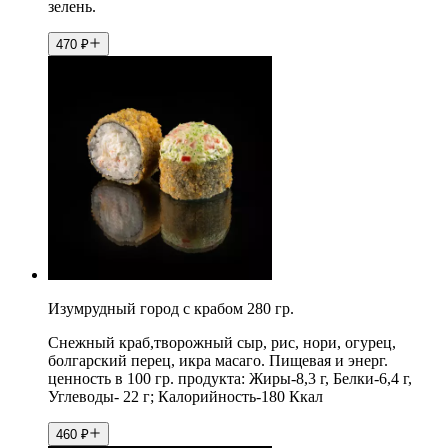
зелень.
470
₽
Изумрудный город с крабом 280 гр.
Снежный краб,творожный сыр, рис, нори, огурец,
болгарский перец, икра масаго. Пищевая и энерг.
ценность в 100 гр. продукта: Жиры-8,3 г, Белки-6,4 г,
Углеводы- 22 г; Калорийность-180 Ккал
460
₽