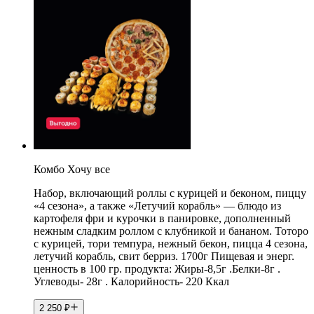
Комбо Хочу все
Набор, включающий роллы с курицей и беконом, пиццу
«4 сезона», а также «Летучий корабль» — блюдо из
картофеля фри и курочки в панировке, дополненный
нежным сладким роллом с клубникой и бананом. Тоторо
с курицей, тори темпура, нежный бекон, пицца 4 сезона,
летучий корабль, свит берриз. 1700г Пищевая и энерг.
ценность в 100 гр. продукта: Жиры-8,5г .Белки-8г .
Углеводы- 28г . Калорийность- 220 Ккал
2 250
₽