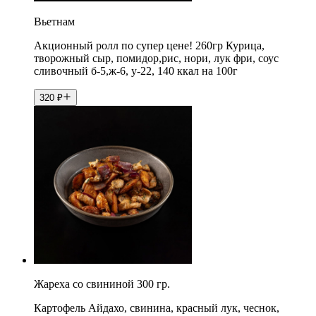
Вьетнам
Акционный ролл по супер цене! 260гр Курица,
творожный сыр, помидор,рис, нори, лук фри, соус
сливочный б-5,ж-6, у-22, 140 ккал на 100г
320
₽
Жареха со свининой 300 гр.
Картофель Айдахо, свинина, красный лук, чеснок,