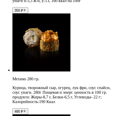
унаги б-5,5 ж-6, у-13, 160 ккал на 100г
350
₽
Мехико 280 гр.
Курица, творожный сыр, огурец, лук фри, соус спайси,
соус унаги. 280г Пищевая и энерг. ценность в 100 гр.
продукта: Жиры-8,7 г, Белки-6,5 г, Углеводы- 22 г;
Калорийность-190 Ккал
480
₽