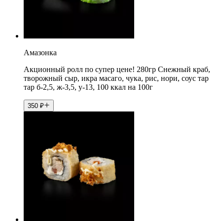
Амазонка
Акционный ролл по супер цене! 280гр Снежный краб,
творожный сыр, икра масаго, чука, рис, нори, соус тар
тар б-2,5, ж-3,5, у-13, 100 ккал на 100г
350
₽