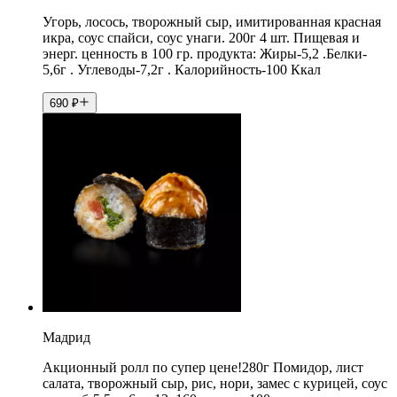
Угорь, лосось, творожный сыр, имитированная красная
икра, соус спайси, соус унаги. 200г 4 шт. Пищевая и
энерг. ценность в 100 гр. продукта: Жиры-5,2 .Белки-
5,6г . Углеводы-7,2г . Калорийность-100 Ккал
690
₽
Мадрид
Акционный ролл по супер цене!280г Помидор, лист
салата, творожный сыр, рис, нори, замес с курицей, соус