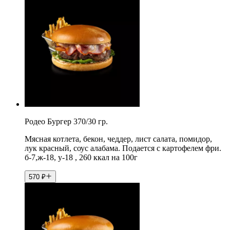
Родео Бургер 370/30 гр.
Мясная котлета, бекон, чеддер, лист салата, помидор,
лук красный, соус алабама. Подается с картофелем фри.
б-7,ж-18, у-18 , 260 ккал на 100г
570
₽