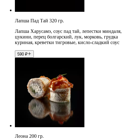
Лапша Пад Тай 320 гр.
Лапша Харусамэ, соус пад тай, лепестки миндаля,
цукини, перец болгарский, лук, морковь, грудка
куриная, креветки тигровые, кисло-сладкий соус
590
₽
Леона 200 гр.