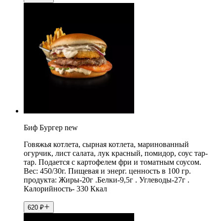
Биф Бургер new
Говяжья котлета, сырная котлета, маринованный
огурчик, лист салата, лук красный, помидор, соус тар-
тар. Подается с картофелем фри и томатным соусом.
Вес: 450/30г. Пищевая и энерг. ценность в 100 гр.
продукта: Жиры-20г .Белки-9,5г . Углеводы-27г .
Калорийность- 330 Ккал
620
₽