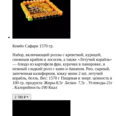
Комбо Сафари 1570 гр.
Набор, включающий роллы с креветкой, курицей,
снежным крабом и лососем, а также «Летучий корабль»
— блюдо из картофеля фри, курочки в панировке, и
нежный сладкий ролл с киви и бананом. Рио, сырный,
запеченная калифорния, хокку мини 2 шт, летучий
корабль, белль. Вес: 1570 г Пищевая и энерг. ценность в
100 гр. продукта: Жиры-8,5г .Белки- 7,5г . Углеводы-21г
. Калорийность-190 Ккал
2 790
₽