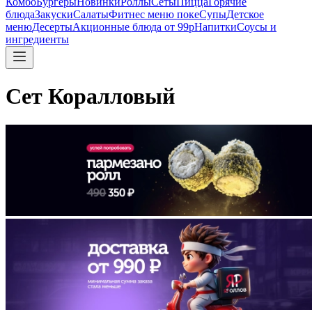
Комбо
Бургеры
Новинки
Роллы
Сеты
Пицца
Горячие
блюда
Закуски
Салаты
Фитнес меню поке
Супы
Детское
меню
Десерты
Акционные блюда от 99р
Напитки
Соусы и
ингредиенты
Сет Коралловый