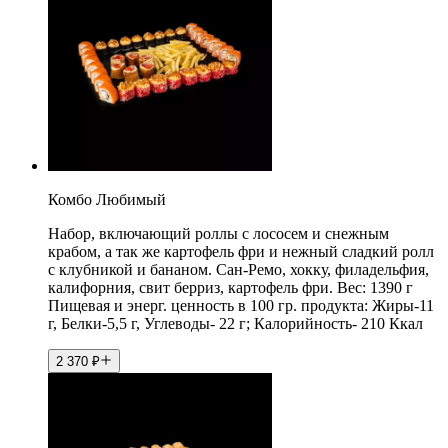
Комбо Любимый
Набор, включающий роллы с лососем и снежным
крабом, а так же картофель фри и нежный сладкий ролл
с клубникой и бананом. Сан-Ремо, хокку, филадельфия,
калифорния, свит берриз, картофель фри. Вес: 1390 г
Пищевая и энерг. ценность в 100 гр. продукта: Жиры-11
г, Белки-5,5 г, Углеводы- 22 г; Калорийность- 210 Ккал
2 370
₽