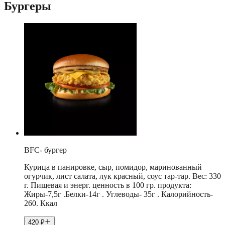
Бургеры
BFC- бургер
Курица в панировке, сыр, помидор, маринованный
огурчик, лист салата, лук красный, соус тар-тар. Вес: 330
г. Пищевая и энерг. ценность в 100 гр. продукта:
Жиры-7,5г .Белки-14г . Углеводы- 35г . Калорийность-
260. Ккал
420
₽