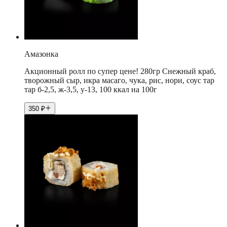
Амазонка
Акционный ролл по супер цене! 280гр Снежный краб,
творожный сыр, икра масаго, чука, рис, нори, соус тар
тар б-2,5, ж-3,5, у-13, 100 ккал на 100г
350
₽