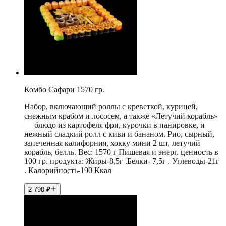
Комбо Сафари 1570 гр.
Набор, включающий роллы с креветкой, курицей,
снежным крабом и лососем, а также «Летучий корабль»
— блюдо из картофеля фри, курочки в панировке, и
нежный сладкий ролл с киви и бананом. Рио, сырный,
запеченная калифорния, хокку мини 2 шт, летучий
корабль, белль. Вес: 1570 г Пищевая и энерг. ценность в
100 гр. продукта: Жиры-8,5г .Белки- 7,5г . Углеводы-21г
. Калорийность-190 Ккал
2 790
₽