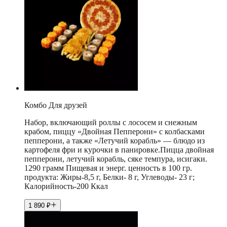
Комбо Для друзей
Набор, включающий роллы с лососем и снежным
крабом, пиццу «Двойная Пепперони» с колбасками
пепперони, а также «Летучий корабль» — блюдо из
картофеля фри и курочки в панировке.Пицца двойная
пепперони, летучий корабль, сяке темпура, исигаки.
1290 грамм Пищевая и энерг. ценность в 100 гр.
продукта: Жиры-8,5 г, Белки- 8 г, Углеводы- 23 г;
Калорийность-200 Ккал
1 890
₽