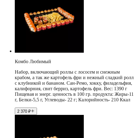
Комбо Любимый
Набор, включающий роллы с лососем и снежным
крабом, а так же картофель фри и нежный сладкий ролл
с клубникой и бананом. Сан-Ремо, хокку, филадельфия,
калифорния, свит берриз, картофель фри. Вес: 1390 г
Пищевая и энерг. ценность в 100 гр. продукта: Жиры-11
г, Белки-5,5 г, Углеводы- 22 г; Калорийность- 210 Ккал
2 370
₽