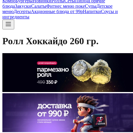
Комбо
Бургеры
Новинки
Роллы
Сеты
Пицца
Горячие
блюда
Закуски
Салаты
Фитнес меню поке
Супы
Детское
меню
Десерты
Акционные блюда от 99р
Напитки
Соусы и
ингредиенты
Ролл Хоккайдо 260 гр.