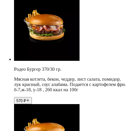
Родео Бургер 370/30 гр.
Мясная котлета, бекон, чеддер, лист салата, помидор,
лук красный, соус алабама. Подается с картофелем фри.
б-7,ж-18, у-18 , 260 ккал на 100г
570
₽