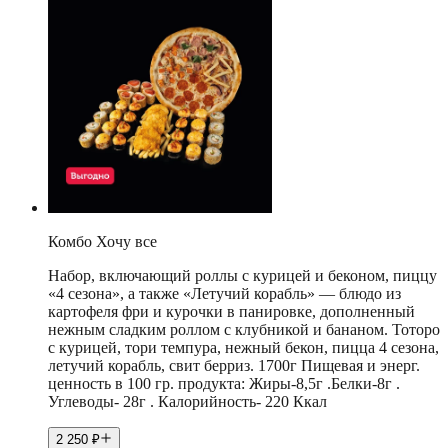
Комбо Хочу все
Набор, включающий роллы с курицей и беконом, пиццу
«4 сезона», а также «Летучий корабль» — блюдо из
картофеля фри и курочки в панировке, дополненный
нежным сладким роллом с клубникой и бананом. Тоторо
с курицей, тори темпура, нежный бекон, пицца 4 сезона,
летучий корабль, свит берриз. 1700г Пищевая и энерг.
ценность в 100 гр. продукта: Жиры-8,5г .Белки-8г .
Углеводы- 28г . Калорийность- 220 Ккал
2 250
₽