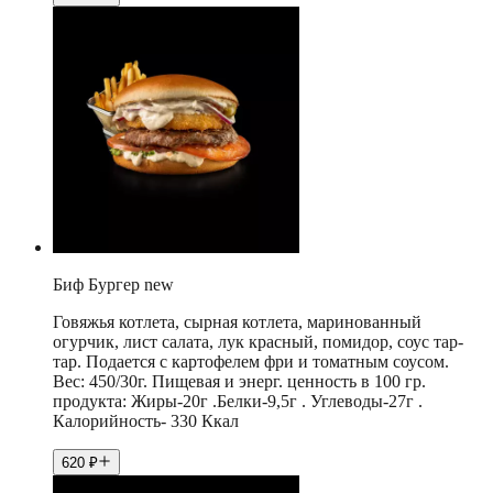
Биф Бургер new
Говяжья котлета, сырная котлета, маринованный
огурчик, лист салата, лук красный, помидор, соус тар-
тар. Подается с картофелем фри и томатным соусом.
Вес: 450/30г. Пищевая и энерг. ценность в 100 гр.
продукта: Жиры-20г .Белки-9,5г . Углеводы-27г .
Калорийность- 330 Ккал
620
₽