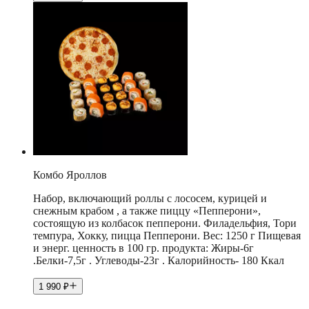
Комбо Яроллов
Набор, включающий роллы с лососем, курицей и
снежным крабом , а также пиццу «Пепперони»,
состоящую из колбасок пепперони. Филадельфия, Тори
темпура, Хокку, пицца Пепперони. Вес: 1250 г Пищевая
и энерг. ценность в 100 гр. продукта: Жиры-6г
.Белки-7,5г . Углеводы-23г . Калорийность- 180 Ккал
1 990
₽