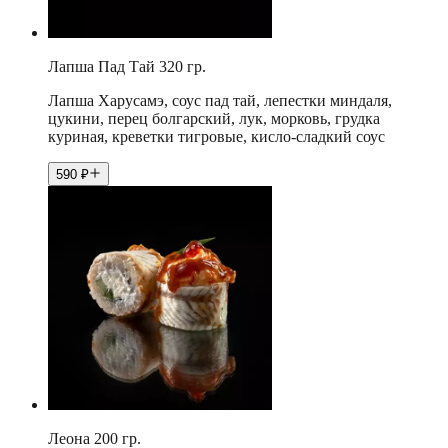
Лапша Пад Тай 320 гр.
Лапша Харусамэ, соус пад тай, лепестки миндаля,
цукини, перец болгарский, лук, морковь, грудка
куриная, креветки тигровые, кисло-сладкий соус
590
₽
Леона 200 гр.