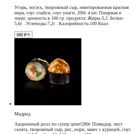
Угорь, лосось, творожный сыр, имитированная красная
икра, соус спайси, соус унаги. 200г 4 шт. Пищевая и
энерг. ценность в 100 гр. продукта: Жиры-5,2 .Белки-
5,6г . Углеводы-7,2г . Калорийность-100 Ккал
690
₽
Мадрид
Акционный ролл по супер цене!280г Помидор, лист
салата, творожный сыр, рис, нори, замес с курицей, соус