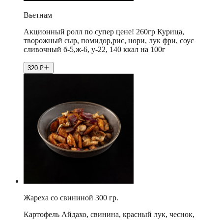
Вьетнам
Акционный ролл по супер цене! 260гр Курица,
творожный сыр, помидор,рис, нори, лук фри, соус
сливочный б-5,ж-6, у-22, 140 ккал на 100г
320
₽
Жареха со свининой 300 гр.
Картофель Айдахо, свинина, красный лук, чеснок,