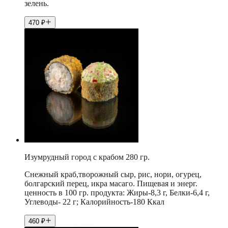
зелень.
470
₽
Изумрудный город с крабом 280 гр.
Снежный краб,творожный сыр, рис, нори, огурец,
болгарский перец, икра масаго. Пищевая и энерг.
ценность в 100 гр. продукта: Жиры-8,3 г, Белки-6,4 г,
Углеводы- 22 г; Калорийность-180 Ккал
460
₽