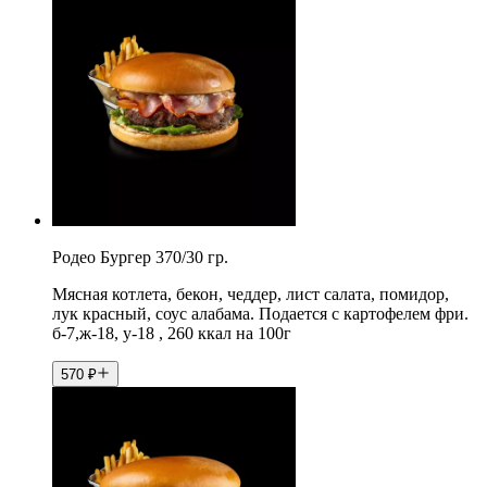
Родео Бургер 370/30 гр.
Мясная котлета, бекон, чеддер, лист салата, помидор,
лук красный, соус алабама. Подается с картофелем фри.
б-7,ж-18, у-18 , 260 ккал на 100г
570
₽