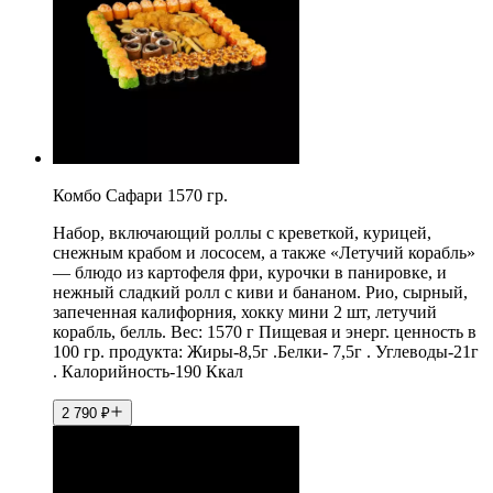
Комбо Сафари 1570 гр.
Набор, включающий роллы с креветкой, курицей,
снежным крабом и лососем, а также «Летучий корабль»
— блюдо из картофеля фри, курочки в панировке, и
нежный сладкий ролл с киви и бананом. Рио, сырный,
запеченная калифорния, хокку мини 2 шт, летучий
корабль, белль. Вес: 1570 г Пищевая и энерг. ценность в
100 гр. продукта: Жиры-8,5г .Белки- 7,5г . Углеводы-21г
. Калорийность-190 Ккал
2 790
₽