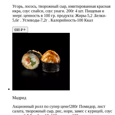
Угорь, лосось, творожный сыр, имитированная красная
икра, соус спайси, соус унаги. 200г 4 шт. Пищевая и
энерг. ценность в 100 гр. продукта: Жиры-5,2 .Белки-
5,6г . Углеводы-7,2г . Калорийность-100 Ккал
690
₽
Мадрид
Акционный ролл по супер цене!280г Помидор, лист
салата, творожный сыр, рис, нори, замес с курицей, соус