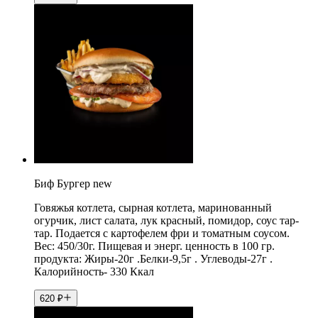
Биф Бургер new
Говяжья котлета, сырная котлета, маринованный
огурчик, лист салата, лук красный, помидор, соус тар-
тар. Подается с картофелем фри и томатным соусом.
Вес: 450/30г. Пищевая и энерг. ценность в 100 гр.
продукта: Жиры-20г .Белки-9,5г . Углеводы-27г .
Калорийность- 330 Ккал
620
₽