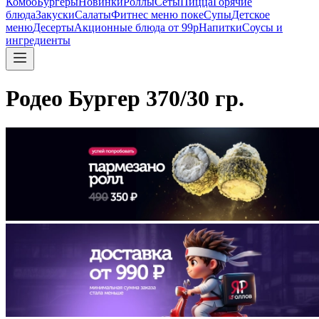
Комбо
Бургеры
Новинки
Роллы
Сеты
Пицца
Горячие
блюда
Закуски
Салаты
Фитнес меню поке
Супы
Детское
меню
Десерты
Акционные блюда от 99р
Напитки
Соусы и
ингредиенты
Родео Бургер 370/30 гр.