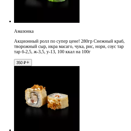
Амазонка
Акционный ролл по супер цене! 280гр Снежный краб,
творожный сыр, икра масаго, чука, рис, нори, соус тар
тар б-2,5, ж-3,5, у-13, 100 ккал на 100г
350
₽