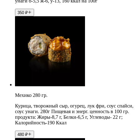
унаги б-5,5 ж-6, у-13, 160 ккал на 100г
350
₽
Мехико 280 гр.
Курица, творожный сыр, огурец, лук фри, соус спайси,
соус унаги. 280г Пищевая и энерг. ценность в 100 гр.
продукта: Жиры-8,7 г, Белки-6,5 г, Углеводы- 22 г;
Калорийность-190 Ккал
480
₽