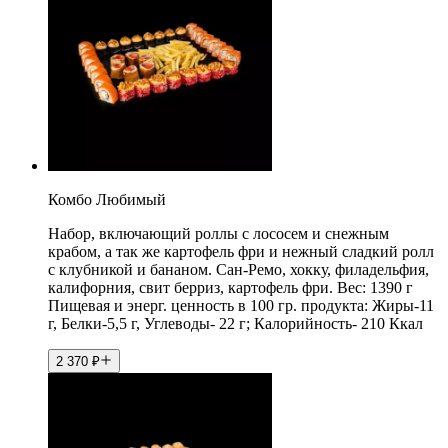
Комбо Любимый
Набор, включающий роллы с лососем и снежным
крабом, а так же картофель фри и нежный сладкий ролл
с клубникой и бананом. Сан-Ремо, хокку, филадельфия,
калифорния, свит берриз, картофель фри. Вес: 1390 г
Пищевая и энерг. ценность в 100 гр. продукта: Жиры-11
г, Белки-5,5 г, Углеводы- 22 г; Калорийность- 210 Ккал
2 370
₽