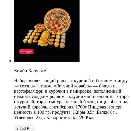
Комбо Хочу все
Набор, включающий роллы с курицей и беконом, пиццу
«4 сезона», а также «Летучий корабль» — блюдо из
картофеля фри и курочки в панировке, дополненный
нежным сладким роллом с клубникой и бананом. Тоторо
с курицей, тори темпура, нежный бекон, пицца 4 сезона,
летучий корабль, свит берриз. 1700г Пищевая и энерг.
ценность в 100 гр. продукта: Жиры-8,5г .Белки-8г .
Углеводы- 28г . Калорийность- 220 Ккал
2 250
₽