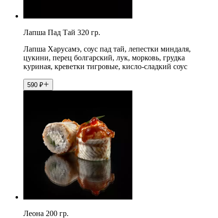
Лапша Пад Тай 320 гр.
Лапша Харусамэ, соус пад тай, лепестки миндаля,
цукини, перец болгарский, лук, морковь, грудка
куриная, креветки тигровые, кисло-сладкий соус
590
₽
Леона 200 гр.