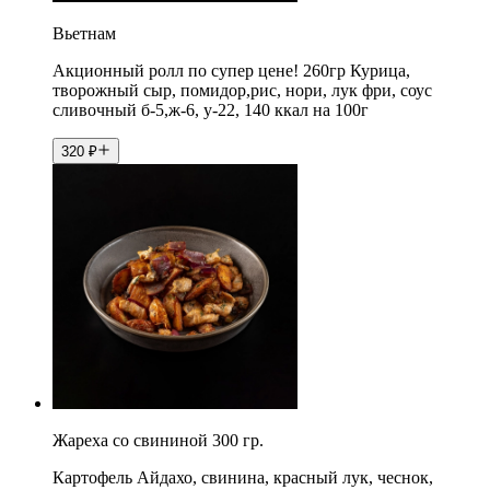
Вьетнам
Акционный ролл по супер цене! 260гр Курица,
творожный сыр, помидор,рис, нори, лук фри, соус
сливочный б-5,ж-6, у-22, 140 ккал на 100г
320
₽
Жареха со свининой 300 гр.
Картофель Айдахо, свинина, красный лук, чеснок,