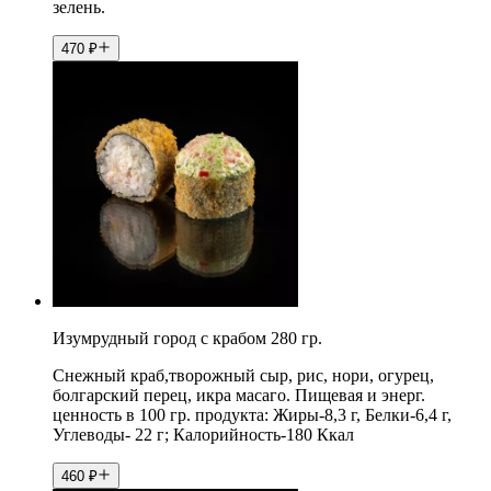
зелень.
470
₽
Изумрудный город с крабом 280 гр.
Снежный краб,творожный сыр, рис, нори, огурец,
болгарский перец, икра масаго. Пищевая и энерг.
ценность в 100 гр. продукта: Жиры-8,3 г, Белки-6,4 г,
Углеводы- 22 г; Калорийность-180 Ккал
460
₽