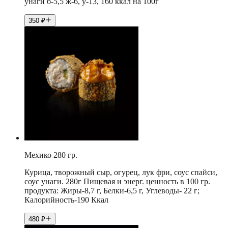
унаги б-5,5 ж-6, у-13, 160 ккал на 100г
350
₽
Мехико 280 гр.
Курица, творожный сыр, огурец, лук фри, соус спайси,
соус унаги. 280г Пищевая и энерг. ценность в 100 гр.
продукта: Жиры-8,7 г, Белки-6,5 г, Углеводы- 22 г;
Калорийность-190 Ккал
480
₽