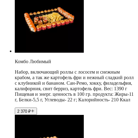
Комбо Любимый
Набор, включающий роллы с лососем и снежным
крабом, а так же картофель фри и нежный сладкий ролл
с клубникой и бананом. Сан-Ремо, хокку, филадельфия,
калифорния, свит берриз, картофель фри. Вес: 1390 г
Пищевая и энерг. ценность в 100 гр. продукта: Жиры-11
г, Белки-5,5 г, Углеводы- 22 г; Калорийность- 210 Ккал
2 370
₽