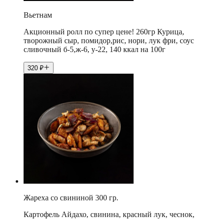
Вьетнам
Акционный ролл по супер цене! 260гр Курица,
творожный сыр, помидор,рис, нори, лук фри, соус
сливочный б-5,ж-6, у-22, 140 ккал на 100г
320
₽
Жареха со свининой 300 гр.
Картофель Айдахо, свинина, красный лук, чеснок,