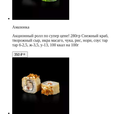
Амазонка
Акционный ролл по супер цене! 280гр Снежный краб,
творожный сыр, икра масаго, чука, рис, нори, соус тар
тар б-2,5, ж-3,5, у-13, 100 ккал на 100г
350
₽