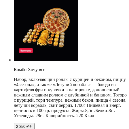
Комбо Хочу все
Набор, включающий роллы с курицей и беконом, пиццу
«4 сезона», а также «Летучий корабль» — блюдо из
картофеля фри и курочки в панировке, дополненный
нежным сладким роллом с клубникой и бананом. Тоторо
с курицей, тори темпура, нежный бекон, пицца 4 сезона,
летучий корабль, свит берриз. 1700г Пищевая и энерг.
ценность в 100 гр. продукта: Жиры-8,5г .Белки-8г .
Углеводы- 28г . Калорийность- 220 Ккал
2 250
₽