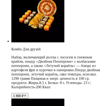
Комбо Для друзей
Набор, включающий роллы с лососем и снежным
крабом, пиццу «Двойная Пепперони» с колбасками
пепперони, а также «Летучий корабль» — блюдо из
картофеля фри и курочки в панировке.Пицца двойная
пепперони, летучий корабль, сяке темпура, исигаки.
1290 грамм Пищевая и энерг. ценность в 100 гр.
продукта: Жиры-8,5 г, Белки- 8 г, Углеводы- 23 г;
Калорийность-200 Ккал
1 890
₽