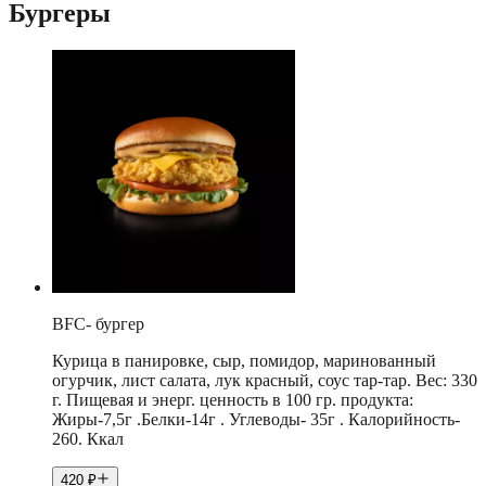
Бургеры
BFC- бургер
Курица в панировке, сыр, помидор, маринованный
огурчик, лист салата, лук красный, соус тар-тар. Вес: 330
г. Пищевая и энерг. ценность в 100 гр. продукта:
Жиры-7,5г .Белки-14г . Углеводы- 35г . Калорийность-
260. Ккал
420
₽