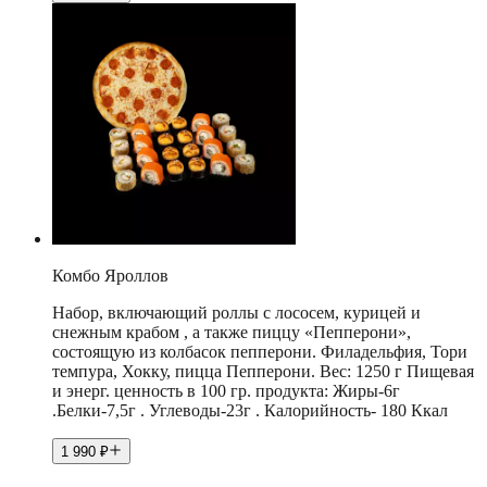
Комбо Яроллов
Набор, включающий роллы с лососем, курицей и
снежным крабом , а также пиццу «Пепперони»,
состоящую из колбасок пепперони. Филадельфия, Тори
темпура, Хокку, пицца Пепперони. Вес: 1250 г Пищевая
и энерг. ценность в 100 гр. продукта: Жиры-6г
.Белки-7,5г . Углеводы-23г . Калорийность- 180 Ккал
1 990
₽