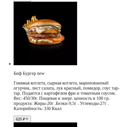
Биф Бургер new
Говяжья котлета, сырная котлета, маринованный
огурчик, лист салата, лук красный, помидор, соус тар-
тар. Подается с картофелем фри и томатным соусом.
Вес: 450/30г. Пищевая и энерг. ценность в 100 гр.
продукта: Жиры-20г .Белки-9,5г . Углеводы-27г .
Калорийность- 330 Ккал
620
₽