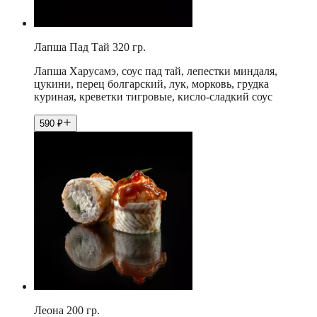
Лапша Пад Тай 320 гр.
Лапша Харусамэ, соус пад тай, лепестки миндаля,
цукини, перец болгарский, лук, морковь, грудка
куриная, креветки тигровые, кисло-сладкий соус
590
₽
Леона 200 гр.