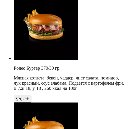
Родео Бургер 370/30 гр.
Мясная котлета, бекон, чеддер, лист салата, помидор,
лук красный, соус алабама. Подается с картофелем фри.
б-7,ж-18, у-18 , 260 ккал на 100г
570
₽