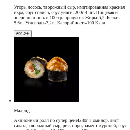
Угорь, лосось, творожный сыр, имитированная красная
икра, соус спайси, соус унаги. 200г 4 шт. Пищевая и
энерг. ценность в 100 гр. продукта: Жиры-5,2 .Белки-
5,6г . Углеводы-7,2г . Калорийность-100 Ккал
690
₽
Мадрид
Акционный ролл по супер цене!280г Помидор, лист
салата, творожный сыр, рис, нори, замес с курицей, соус