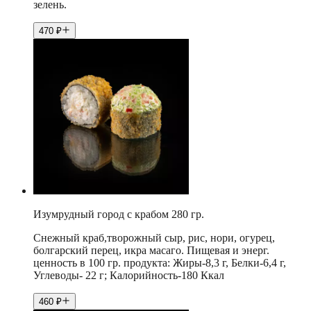
зелень.
470
₽
Изумрудный город с крабом 280 гр.
Снежный краб,творожный сыр, рис, нори, огурец,
болгарский перец, икра масаго. Пищевая и энерг.
ценность в 100 гр. продукта: Жиры-8,3 г, Белки-6,4 г,
Углеводы- 22 г; Калорийность-180 Ккал
460
₽