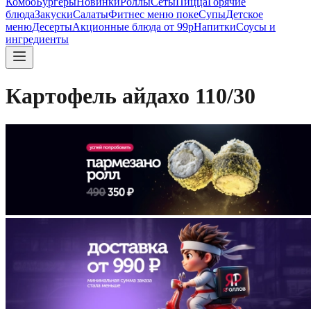
Комбо
Бургеры
Новинки
Роллы
Сеты
Пицца
Горячие
блюда
Закуски
Салаты
Фитнес меню поке
Супы
Детское
меню
Десерты
Акционные блюда от 99р
Напитки
Соусы и
ингредиенты
Картофель айдахо 110/30