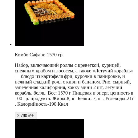
Комбо Сафари 1570 гр.
Набор, включающий роллы с креветкой, курицей,
снежным крабом и лососем, а также «Летучий корабль»
— блюдо из картофеля фри, курочки в панировке, и
нежный сладкий ролл с киви и бананом. Рио, сырный,
запеченная калифорния, хокку мини 2 шт, летучий
корабль, белль. Вес: 1570 г Пищевая и энерг. ценность в
100 гр. продукта: Жиры-8,5г .Белки- 7,5г . Углеводы-21г
. Калорийность-190 Ккал
2 790
₽