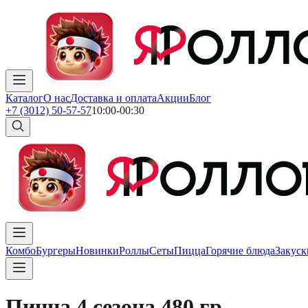
Каталог
О нас
Доставка и оплата
Акции
Блог
+7 (3012) 50-57-57
10:00-00:30
Комбо
Бургеры
Новинки
Роллы
Сеты
Пицца
Горячие блюда
Закуск
Пицца 4 сезона 480 гр.