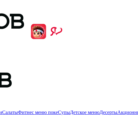
и
Салаты
Фитнес меню поке
Супы
Детское меню
Десерты
Акционны