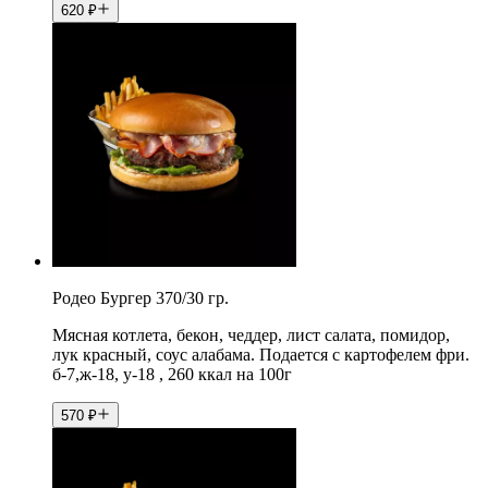
620
₽
Родео Бургер 370/30 гр.
Мясная котлета, бекон, чеддер, лист салата, помидор,
лук красный, соус алабама. Подается с картофелем фри.
б-7,ж-18, у-18 , 260 ккал на 100г
570
₽