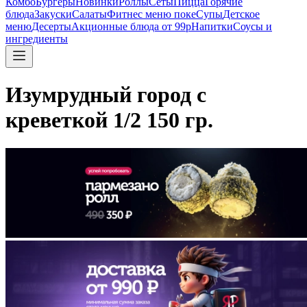
Комбо
Бургеры
Новинки
Роллы
Сеты
Пицца
Горячие
блюда
Закуски
Салаты
Фитнес меню поке
Супы
Детское
меню
Десерты
Акционные блюда от 99р
Напитки
Соусы и
ингредиенты
Изумрудный город с
креветкой 1/2 150 гр.