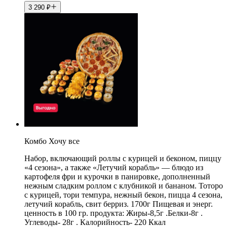
3 290
₽
Комбо Хочу все
Набор, включающий роллы с курицей и беконом, пиццу
«4 сезона», а также «Летучий корабль» — блюдо из
картофеля фри и курочки в панировке, дополненный
нежным сладким роллом с клубникой и бананом. Тоторо
с курицей, тори темпура, нежный бекон, пицца 4 сезона,
летучий корабль, свит берриз. 1700г Пищевая и энерг.
ценность в 100 гр. продукта: Жиры-8,5г .Белки-8г .
Углеводы- 28г . Калорийность- 220 Ккал