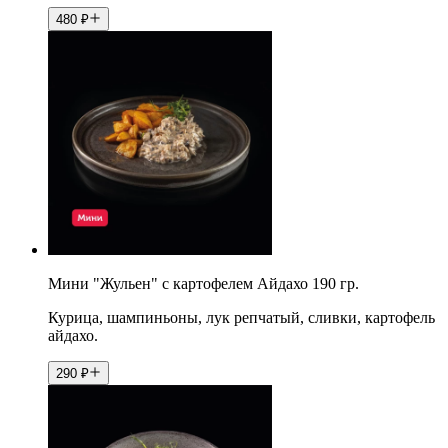
480
₽
Мини "Жульен" с картофелем Айдахо 190 гр.
Курица, шампиньоны, лук репчатый, сливки, картофель
айдахо.
290
₽