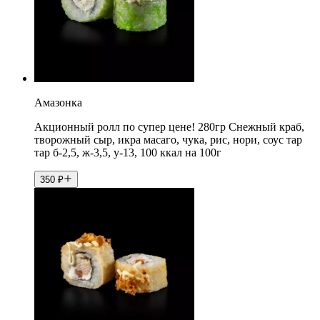
Амазонка
Акционный ролл по супер цене! 280гр Снежный краб,
творожный сыр, икра масаго, чука, рис, нори, соус тар
тар б-2,5, ж-3,5, у-13, 100 ккал на 100г
350
₽