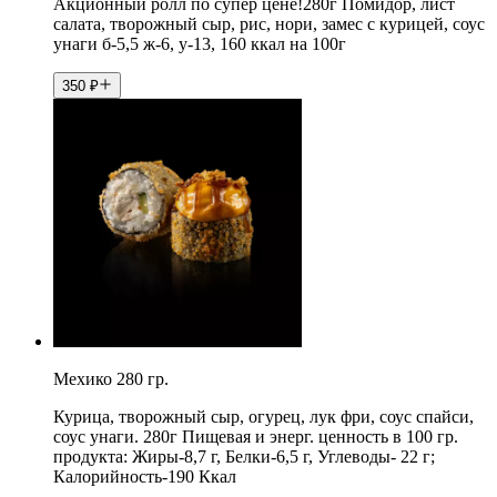
Акционный ролл по супер цене!280г Помидор, лист
салата, творожный сыр, рис, нори, замес с курицей, соус
унаги б-5,5 ж-6, у-13, 160 ккал на 100г
350
₽
Мехико 280 гр.
Курица, творожный сыр, огурец, лук фри, соус спайси,
соус унаги. 280г Пищевая и энерг. ценность в 100 гр.
продукта: Жиры-8,7 г, Белки-6,5 г, Углеводы- 22 г;
Калорийность-190 Ккал