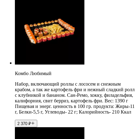
Комбо Любимый
Набор, включающий роллы с лососем и снежным
крабом, а так же картофель фри и нежный сладкий ролл
с клубникой и бананом. Сан-Ремо, хокку, филадельфия,
калифорния, свит берриз, картофель фри. Вес: 1390 г
Пищевая и энерг. ценность в 100 гр. продукта: Жиры-11
г, Белки-5,5 г, Углеводы- 22 г; Калорийность- 210 Ккал
2 370
₽