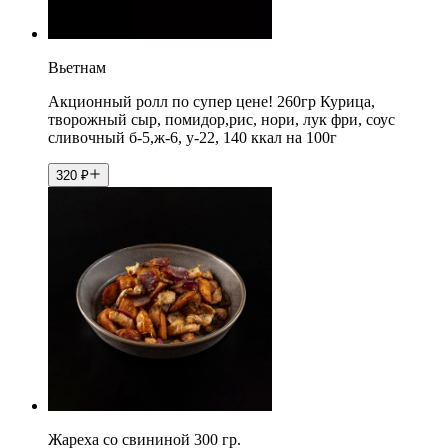
Вьетнам
Акционный ролл по супер цене! 260гр Курица,
творожный сыр, помидор,рис, нори, лук фри, соус
сливочный б-5,ж-6, у-22, 140 ккал на 100г
320
₽
Жареха со свининой 300 гр.