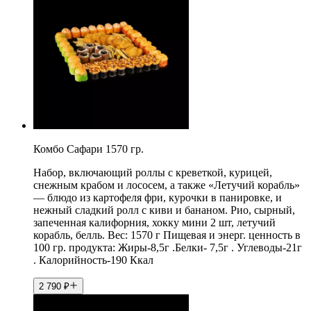
Комбо Сафари 1570 гр.
Набор, включающий роллы с креветкой, курицей,
снежным крабом и лососем, а также «Летучий корабль»
— блюдо из картофеля фри, курочки в панировке, и
нежный сладкий ролл с киви и бананом. Рио, сырный,
запеченная калифорния, хокку мини 2 шт, летучий
корабль, белль. Вес: 1570 г Пищевая и энерг. ценность в
100 гр. продукта: Жиры-8,5г .Белки- 7,5г . Углеводы-21г
. Калорийность-190 Ккал
2 790
₽