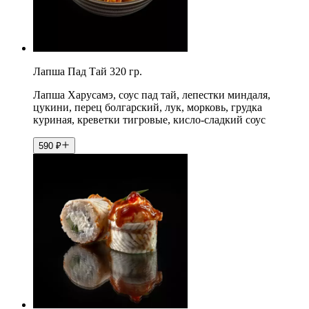
Лапша Пад Тай 320 гр.
Лапша Харусамэ, соус пад тай, лепестки миндаля,
цукини, перец болгарский, лук, морковь, грудка
куриная, креветки тигровые, кисло-сладкий соус
590
₽