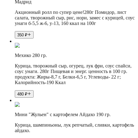
Мадрид
Акционный ролл по супер цене!280г Помидор, лист
салата, творожный сыр, рис, нори, замес с курицей, соус
унаги б-5,5 ж-6, у-13, 160 ккал на 100г
350
₽
Мехико 280 гр.
Курица, творожный сыр, огурец, лук фри, соус спайси,
соус унаги. 280г Пищевая и энерг. ценность в 100 гр.
продукта: Жиры-8,7 г, Белки-6,5 г, Углеводы- 22 г;
Калорийность-190 Ккал
480
₽
Мини "Жульен" с картофелем Айдахо 190 гр.
Курица, шампиньоны, лук репчатый, сливки, картофель
айдахо.