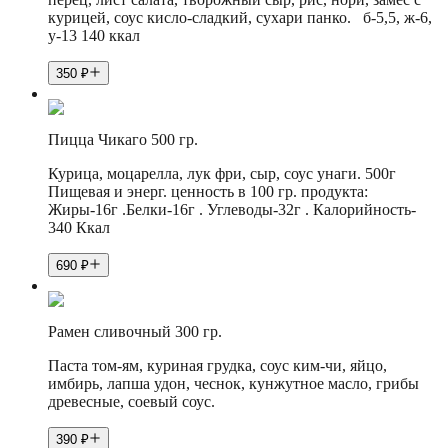
курицей, соус кисло-сладкий, сухари панко. б-5,5, ж-6,
у-13 140 ккал
350
₽
Пицца Чикаго 500 гр.
Курица, моцарелла, лук фри, сыр, соус унаги. 500г
Пищевая и энерг. ценность в 100 гр. продукта:
Жиры-16г .Белки-16г . Углеводы-32г . Калорийность-
340 Ккал
690
₽
Рамен сливочный 300 гр.
Паста том-ям, куриная грудка, соус ким-чи, яйцо,
имбирь, лапша удон, чеснок, кунжутное масло, грибы
древесные, соевый соус.
390
₽