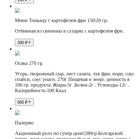
Мини Тонкацу с картофелем фри 150/20 гр.
Отбивная из свинины в сухарях с картофелем фри.
290
₽
Осака 270 гр.
Угорь, творожный сыр, лист салата, лук фри, нори, соус
спайси, соус унаги. 270г Пищевая и энерг. ценность в
100 гр. продукта: Жиры-5г .Белки-2г . Углеводы-12г .
Калорийность-100 Ккал
560
₽
Палермо
Акционный ролл по супер цене!280гр Болгарский
перец, лист салата, творожный сыр, рис, нори, замес с