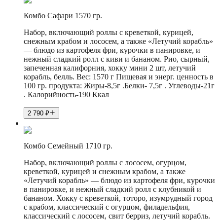
Комбо Сафари 1570 гр.
Набор, включающий роллы с креветкой, курицей,
снежным крабом и лососем, а также «Летучий корабль»
— блюдо из картофеля фри, курочки в панировке, и
нежный сладкий ролл с киви и бананом. Рио, сырный,
запеченная калифорния, хокку мини 2 шт, летучий
корабль, белль. Вес: 1570 г Пищевая и энерг. ценность в
100 гр. продукта: Жиры-8,5г .Белки- 7,5г . Углеводы-21г
. Калорийность-190 Ккал
2 790
₽
Комбо Семейный 1710 гр.
Набор, включающий роллы с лососем, огурцом,
креветкой, курицей и снежным крабом, а также
«Летучий корабль» — блюдо из картофеля фри, курочки
в панировке, и нежный сладкий ролл с клубникой и
бананом. Хокку с креветкой, тоторо, изумрудный город
с крабом, классический с огурцом, филадельфия,
классический с лососем, свит берриз, летучий корабль.