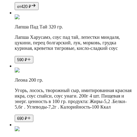
от
420
₽
Лапша Пад Тай 320 гр.
Лапша Харусамэ, соус пад тай, лепестки миндаля,
цукини, перец болгарский, лук, морковь, грудка
куриная, креветки тигровые, кисло-сладкий соус
590
₽
Леона 200 гр.
Угорь, лосось, творожный сыр, имитированная красная
икра, соус спайси, соус унаги. 200г 4 шт. Пищевая и
энерг. ценность в 100 гр. продукта: Жиры-5,2 .Белки-
5,6г . Углеводы-7,2г . Калорийность-100 Ккал
690
₽