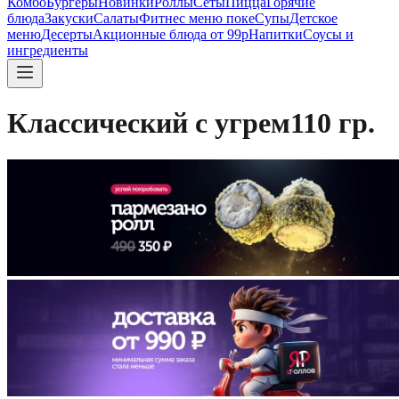
Комбо
Бургеры
Новинки
Роллы
Сеты
Пицца
Горячие
блюда
Закуски
Салаты
Фитнес меню поке
Супы
Детское
меню
Десерты
Акционные блюда от 99р
Напитки
Соусы и
ингредиенты
Классический с угрем110 гр.