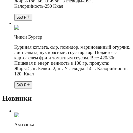
Жиры-18г .Белки-6,5г . Углеводы-16г .
Калорийность-250 Ккал
560
₽
Чикен Бургер
Куриная котлета, сыр, помидор, маринованный огурчик,
лист салата, лук красный, соус тар-тар. Подается с
картофелем фри и томатным соусом. Вес: 420/30г.
Пищевая и энерг. ценность в 100 гр. продукта:
Жиры-5,5г. Белки- 2,5г . Углеводы- 14г . Калорийность-
120. Ккал
540
₽
Новинки
Амазонка