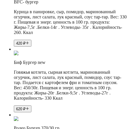
BFC- бургер
Курица в панировке, сыр, помидор, маринованный
огурчик, лист салата, лук красный, соус тар-тар. Вес: 330
г. Пищевая и энерг. ценность в 100 гр. продукта:
Жиры-7,5г .Белки-14г . Углеводы- 35г . Калорийность-
260. Ккал
420
₽
Биф Бургер new
Говяжья котлета, сырная котлета, маринованный
огурчик, лист салата, лук красный, помидор, соус тар-
тар. Подается с картофелем фри и томатным соусом.
Вес: 450/30г. Пищевая и энерг. ценность в 100 гр.
продукта: Жиры-20г .Белки-9,5г . Углеводы-27г .
Калорийность- 330 Ккал
620
₽
Родео Бургер 370/30 гр.