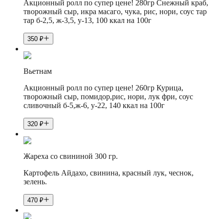
Акционный ролл по супер цене! 280гр Снежный краб,
творожный сыр, икра масаго, чука, рис, нори, соус тар
тар б-2,5, ж-3,5, у-13, 100 ккал на 100г
350
₽
Вьетнам
Акционный ролл по супер цене! 260гр Курица,
творожный сыр, помидор,рис, нори, лук фри, соус
сливочный б-5,ж-6, у-22, 140 ккал на 100г
320
₽
Жареха со свининой 300 гр.
Картофель Айдахо, свинина, красный лук, чеснок,
зелень.
470
₽