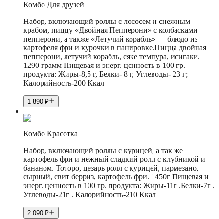
Комбо Для друзей
Набор, включающий роллы с лососем и снежным
крабом, пиццу «Двойная Пепперони» с колбасками
пепперони, а также «Летучий корабль» — блюдо из
картофеля фри и курочки в панировке.Пицца двойная
пепперони, летучий корабль, сяке темпура, исигаки.
1290 грамм Пищевая и энерг. ценность в 100 гр.
продукта: Жиры-8,5 г, Белки- 8 г, Углеводы- 23 г;
Калорийность-200 Ккал
1 890
₽
Комбо Красотка
Набор, включающий роллы с курицей, а так же
картофель фри и нежный сладкий ролл с клубникой и
бананом. Тоторо, цезарь ролл с курицей, пармезано,
сырный, свит берриз, картофель фри. 1450г Пищевая и
энерг. ценность в 100 гр. продукта: Жиры-11г .Белки-7г .
Углеводы-21г . Калорийность-210 Ккал
2 090
₽