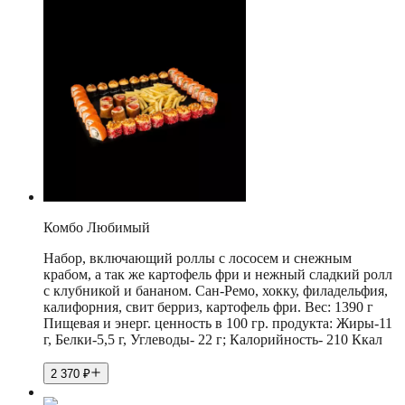
Комбо Любимый
Набор, включающий роллы с лососем и снежным
крабом, а так же картофель фри и нежный сладкий ролл
с клубникой и бананом. Сан-Ремо, хокку, филадельфия,
калифорния, свит берриз, картофель фри. Вес: 1390 г
Пищевая и энерг. ценность в 100 гр. продукта: Жиры-11
г, Белки-5,5 г, Углеводы- 22 г; Калорийность- 210 Ккал
2 370
₽