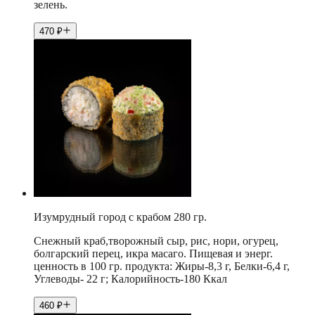
зелень.
470
₽
Изумрудный город с крабом 280 гр.
Снежный краб,творожный сыр, рис, нори, огурец,
болгарский перец, икра масаго. Пищевая и энерг.
ценность в 100 гр. продукта: Жиры-8,3 г, Белки-6,4 г,
Углеводы- 22 г; Калорийность-180 Ккал
460
₽