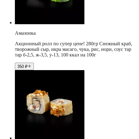
Амазонка
Акционный ролл по супер цене! 280гр Снежный краб,
творожный сыр, икра масаго, чука, рис, нори, соус тар
тар б-2,5, ж-3,5, у-13, 100 ккал на 100г
350
₽