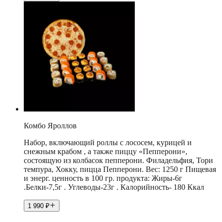
Комбо Яроллов
Набор, включающий роллы с лососем, курицей и
снежным крабом , а также пиццу «Пепперони»,
состоящую из колбасок пепперони. Филадельфия, Тори
темпура, Хокку, пицца Пепперони. Вес: 1250 г Пищевая
и энерг. ценность в 100 гр. продукта: Жиры-6г
.Белки-7,5г . Углеводы-23г . Калорийность- 180 Ккал
1 990
₽