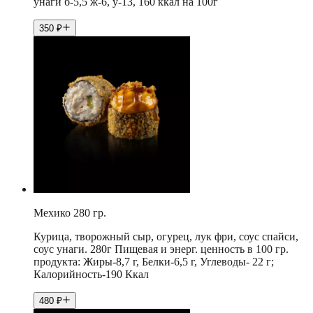
унаги б-5,5 ж-6, у-13, 160 ккал на 100г
350
₽
Мехико 280 гр.
Курица, творожный сыр, огурец, лук фри, соус спайси,
соус унаги. 280г Пищевая и энерг. ценность в 100 гр.
продукта: Жиры-8,7 г, Белки-6,5 г, Углеводы- 22 г;
Калорийность-190 Ккал
480
₽