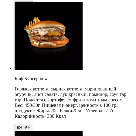
Биф Бургер new
Говяжья котлета, сырная котлета, маринованный
огурчик, лист салата, лук красный, помидор, соус тар-
тар. Подается с картофелем фри и томатным соусом.
Вес: 450/30г. Пищевая и энерг. ценность в 100 гр.
продукта: Жиры-20г .Белки-9,5г . Углеводы-27г .
Калорийность- 330 Ккал
620
₽