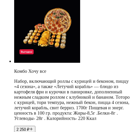
Комбо Хочу все
Набор, включающий роллы с курицей и беконом, пиццу
«4 сезона», а также «Летучий корабль» — блюдо из
картофеля фри и курочки в панировке, дополненный
нежным сладким роллом с клубникой и бананом. Тоторо
с курицей, тори темпура, нежный бекон, пицца 4 сезона,
летучий корабль, свит берриз. 1700г Пищевая и энерг.
ценность в 100 гр. продукта: Жиры-8,5г .Белки-8г .
Углеводы- 28г . Калорийность- 220 Ккал
2 250
₽