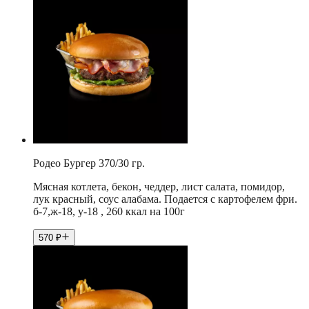
Родео Бургер 370/30 гр.
Мясная котлета, бекон, чеддер, лист салата, помидор,
лук красный, соус алабама. Подается с картофелем фри.
б-7,ж-18, у-18 , 260 ккал на 100г
570
₽