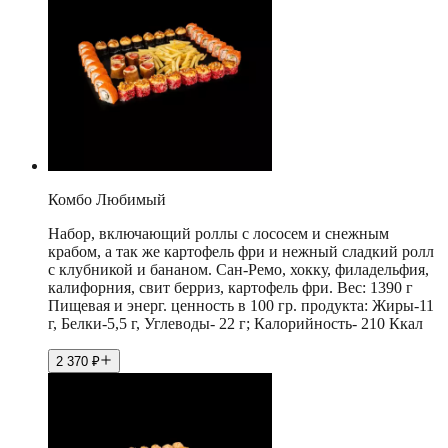
Комбо Любимый
Набор, включающий роллы с лососем и снежным
крабом, а так же картофель фри и нежный сладкий ролл
с клубникой и бананом. Сан-Ремо, хокку, филадельфия,
калифорния, свит берриз, картофель фри. Вес: 1390 г
Пищевая и энерг. ценность в 100 гр. продукта: Жиры-11
г, Белки-5,5 г, Углеводы- 22 г; Калорийность- 210 Ккал
2 370
₽