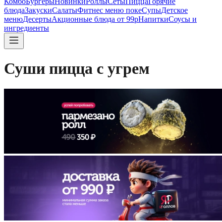
Комбо
Бургеры
Новинки
Роллы
Сеты
Пицца
Горячие
блюда
Закуски
Салаты
Фитнес меню поке
Супы
Детское
меню
Десерты
Акционные блюда от 99р
Напитки
Соусы и
ингредиенты
Суши пицца с угрем