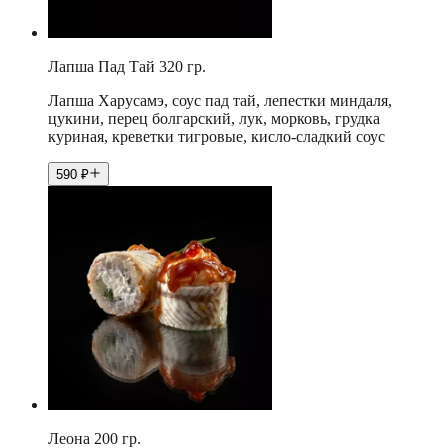
Лапша Пад Тай 320 гр.
Лапша Харусамэ, соус пад тай, лепестки миндаля,
цукини, перец болгарский, лук, морковь, грудка
куриная, креветки тигровые, кисло-сладкий соус
590
₽
Леона 200 гр.