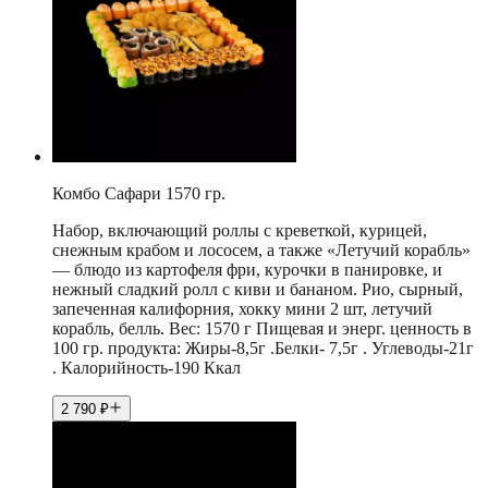
Комбо Сафари 1570 гр.
Набор, включающий роллы с креветкой, курицей,
снежным крабом и лососем, а также «Летучий корабль»
— блюдо из картофеля фри, курочки в панировке, и
нежный сладкий ролл с киви и бананом. Рио, сырный,
запеченная калифорния, хокку мини 2 шт, летучий
корабль, белль. Вес: 1570 г Пищевая и энерг. ценность в
100 гр. продукта: Жиры-8,5г .Белки- 7,5г . Углеводы-21г
. Калорийность-190 Ккал
2 790
₽