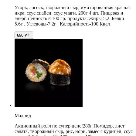
Угорь, лосось, творожный сыр, имитированная красная
икра, соус спайси, соус унаги. 200г 4 шт. Пищевая и
энерг. ценность в 100 гр. продукта: Жиры-5,2 .Белки-
5,6г . Углеводы-7,2г . Калорийность-100 Ккал
690
₽
Мадрид
Акционный ролл по супер цене!280г Помидор, лист
салата, творожный сыр, рис, нори, замес с курицей, соус