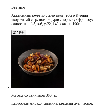
Вьетнам
Акционный ролл по супер цене! 260гр Курица,
творожный сыр, помидор,рис, нори, лук фри, соус
сливочный б-5,ж-6, у-22, 140 ккал на 100г
320
₽
Жареха со свининой 300 гр.
Картофель Айдахо, свинина, красный лук, чеснок,