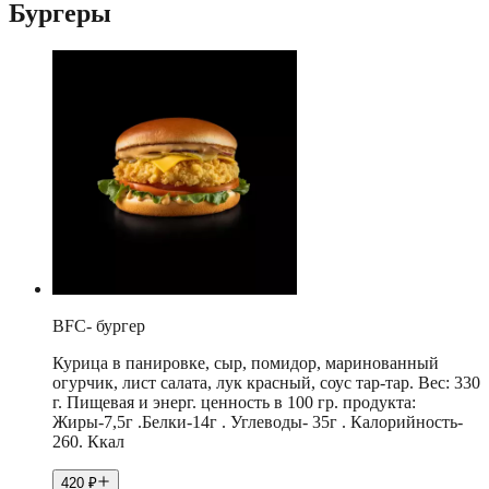
Бургеры
BFC- бургер
Курица в панировке, сыр, помидор, маринованный
огурчик, лист салата, лук красный, соус тар-тар. Вес: 330
г. Пищевая и энерг. ценность в 100 гр. продукта:
Жиры-7,5г .Белки-14г . Углеводы- 35г . Калорийность-
260. Ккал
420
₽