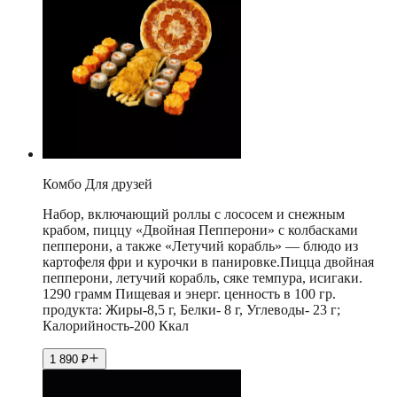
Комбо Для друзей
Набор, включающий роллы с лососем и снежным
крабом, пиццу «Двойная Пепперони» с колбасками
пепперони, а также «Летучий корабль» — блюдо из
картофеля фри и курочки в панировке.Пицца двойная
пепперони, летучий корабль, сяке темпура, исигаки.
1290 грамм Пищевая и энерг. ценность в 100 гр.
продукта: Жиры-8,5 г, Белки- 8 г, Углеводы- 23 г;
Калорийность-200 Ккал
1 890
₽