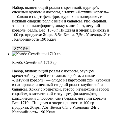
Набор, включающий роллы с креветкой, курицей,
снежным крабом и лососем, а также «Летучий корабль»
— блюдо из картофеля фри, курочки в панировке, и
нежный сладкий ролл с киви и бананом. Рио, сырный,
запеченная калифорния, хокку мини 2 шт, летучий
корабль, белль. Вес: 1570 г Пищевая и энерг. ценность в
100 гр. продукта: Жиры-8,5г .Белки- 7,5г . Углеводы-21г
. Калорийность-190 Ккал
2 790
₽
Комбо Семейный 1710 гр.
Набор, включающий роллы с лососем, огурцом,
креветкой, курицей и снежным крабом, а также
«Летучий корабль» — блюдо из картофеля фри, курочки
в панировке, и нежный сладкий ролл с клубникой и
бананом. Хокку с креветкой, тоторо, изумрудный город
с крабом, классический с огурцом, филадельфия,
классический с лососем, свит берриз, летучий корабль.
Вес: 1710 г Пищевая и энерг. ценность в 100 гр.
продукта: Жиры-7,5г .Белки-6,5г . Углеводы- 24г .
Калорийность- 190 Ккал