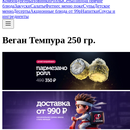
Комбо
Бургеры
Новинки
Роллы
Сеты
Пицца
Горячие
блюда
Закуски
Салаты
Фитнес меню поке
Супы
Детское
меню
Десерты
Акционные блюда от 99р
Напитки
Соусы и
ингредиенты
Веган Темпура 250 гр.