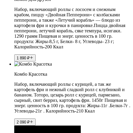
Набор, включающий роллы с лососем и снежным
крабом, пиццу «Двойная Пепперони» с колбасками
пепперони, а также «Летучий корабль» — блюдо из
картофеля фри и курочки в панировке.Пицца двойная
пепперони, летучий корабль, сяке темпура, исигаки.
1290 грамм Пищевая и энерг. ценность в 100 гр.
продукта: Жиры-8,5 г, Белки- 8 г, Углеводы- 23 г;
Калорийность-200 Ккал
1 890
₽
Комбо Красотка
Набор, включающий роллы с курицей, а так же
картофель фри и нежный сладкий ролл с клубникой и
бананом. Тоторо, цезарь ролл с курицей, пармезано,
сырный, свит берриз, картофель фри. 1450г Пищевая и
энерг. ценность в 100 гр. продукта: Жиры-11г .Белки-7г .
Углеводы-21г . Калорийность-210 Ккал
2 090
₽