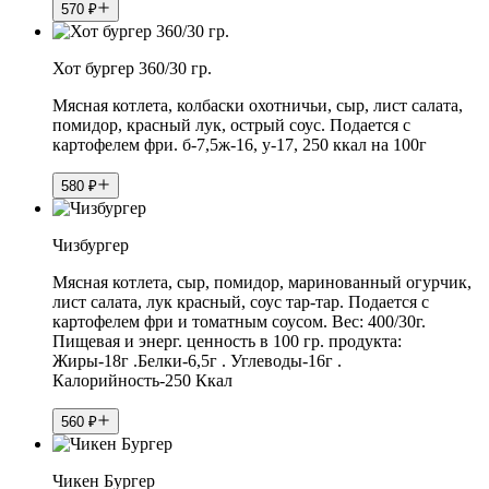
570
₽
Хот бургер 360/30 гр.
Мясная котлета, колбаски охотничьи, сыр, лист салата,
помидор, красный лук, острый соус. Подается с
картофелем фри. б-7,5ж-16, у-17, 250 ккал на 100г
580
₽
Чизбургер
Мясная котлета, сыр, помидор, маринованный огурчик,
лист салата, лук красный, соус тар-тар. Подается с
картофелем фри и томатным соусом. Вес: 400/30г.
Пищевая и энерг. ценность в 100 гр. продукта:
Жиры-18г .Белки-6,5г . Углеводы-16г .
Калорийность-250 Ккал
560
₽
Чикен Бургер