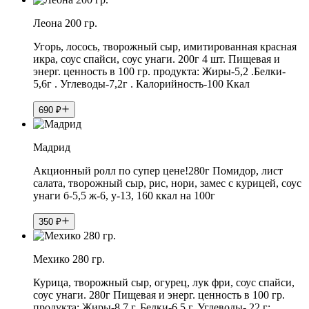
Леона 200 гр.
Угорь, лосось, творожный сыр, имитированная красная
икра, соус спайси, соус унаги. 200г 4 шт. Пищевая и
энерг. ценность в 100 гр. продукта: Жиры-5,2 .Белки-
5,6г . Углеводы-7,2г . Калорийность-100 Ккал
690
₽
Мадрид
Акционный ролл по супер цене!280г Помидор, лист
салата, творожный сыр, рис, нори, замес с курицей, соус
унаги б-5,5 ж-6, у-13, 160 ккал на 100г
350
₽
Мехико 280 гр.
Курица, творожный сыр, огурец, лук фри, соус спайси,
соус унаги. 280г Пищевая и энерг. ценность в 100 гр.
продукта: Жиры-8,7 г, Белки-6,5 г, Углеводы- 22 г;