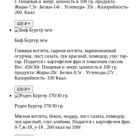
г. Пищевая и энерг. ценность в 100 гр. продукта:
Жиры-7,5г .Белки-14г . Углеводы- 35г . Калорийность-
260. Ккал
420
₽
Биф Бургер new
Говяжья котлета, сырная котлета, маринованный
огурчик, лист салата, лук красный, помидор, соус тар-
тар. Подается с картофелем фри и томатным соусом.
Вес: 450/30г. Пищевая и энерг. ценность в 100 гр.
продукта: Жиры-20г .Белки-9,5г . Углеводы-27г .
Калорийность- 330 Ккал
620
₽
Родео Бургер 370/30 гр.
Мясная котлета, бекон, чеддер, лист салата, помидор,
лук красный, соус алабама. Подается с картофелем фри.
б-7,ж-18, у-18 , 260 ккал на 100г