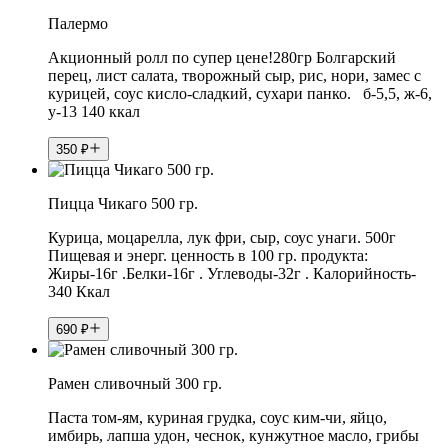
Палермо
Акционный ролл по супер цене!280гр Болгарский
перец, лист салата, творожный сыр, рис, нори, замес с
курицей, соус кисло-сладкий, сухари панко. б-5,5, ж-6,
у-13 140 ккал
350
₽
Пицца Чикаго 500 гр.
Курица, моцарелла, лук фри, сыр, соус унаги. 500г
Пищевая и энерг. ценность в 100 гр. продукта:
Жиры-16г .Белки-16г . Углеводы-32г . Калорийность-
340 Ккал
690
₽
Рамен сливочный 300 гр.
Паста том-ям, куриная грудка, соус ким-чи, яйцо,
имбирь, лапша удон, чеснок, кунжутное масло, грибы