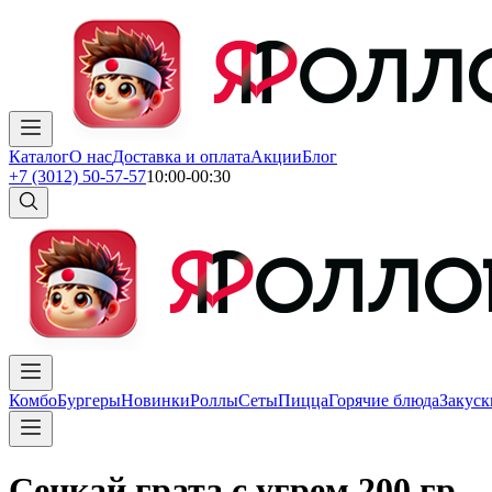
Каталог
О нас
Доставка и оплата
Акции
Блог
+7 (3012) 50-57-57
10:00-00:30
Комбо
Бургеры
Новинки
Роллы
Сеты
Пицца
Горячие блюда
Закуск
Сенкай грата с угрем 200 гр.