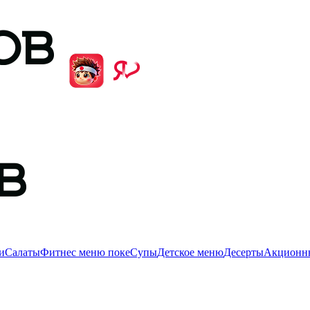
и
Салаты
Фитнес меню поке
Супы
Детское меню
Десерты
Акционны