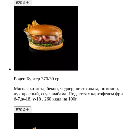
620
₽
Родео Бургер 370/30 гр.
Мясная котлета, бекон, чеддер, лист салата, помидор,
лук красный, соус алабама. Подается с картофелем фри.
б-7,ж-18, у-18 , 260 ккал на 100г
570
₽