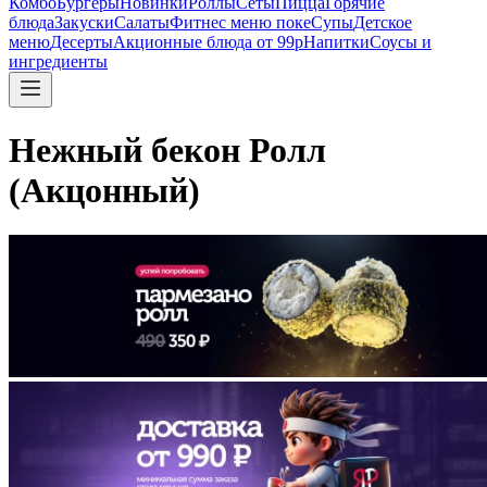
Комбо
Бургеры
Новинки
Роллы
Сеты
Пицца
Горячие
блюда
Закуски
Салаты
Фитнес меню поке
Супы
Детское
меню
Десерты
Акционные блюда от 99р
Напитки
Соусы и
ингредиенты
Нежный бекон Ролл
(Акцонный)