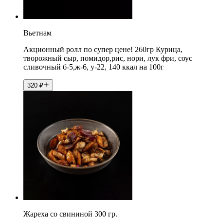
Вьетнам
Акционный ролл по супер цене! 260гр Курица,
творожный сыр, помидор,рис, нори, лук фри, соус
сливочный б-5,ж-6, у-22, 140 ккал на 100г
320
₽
Жареха со свининой 300 гр.