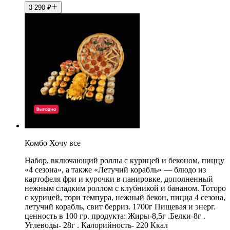
3 290
₽
Комбо Хочу все
Набор, включающий роллы с курицей и беконом, пиццу
«4 сезона», а также «Летучий корабль» — блюдо из
картофеля фри и курочки в панировке, дополненный
нежным сладким роллом с клубникой и бананом. Тоторо
с курицей, тори темпура, нежный бекон, пицца 4 сезона,
летучий корабль, свит берриз. 1700г Пищевая и энерг.
ценность в 100 гр. продукта: Жиры-8,5г .Белки-8г .
Углеводы- 28г . Калорийность- 220 Ккал