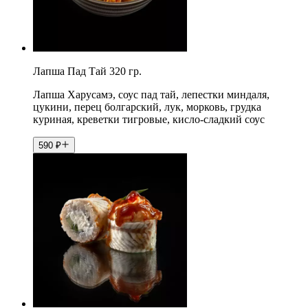
Лапша Пад Тай 320 гр.
Лапша Харусамэ, соус пад тай, лепестки миндаля,
цукини, перец болгарский, лук, морковь, грудка
куриная, креветки тигровые, кисло-сладкий соус
590
₽