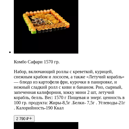
Комбо Сафари 1570 гр.
Набор, включающий роллы с креветкой, курицей,
снежным крабом и лососем, а также «Летучий корабль»
— блюдо из картофеля фри, курочки в панировке, и
нежный сладкий ролл с киви и бананом. Рио, сырный,
запеченная калифорния, хокку мини 2 шт, летучий
корабль, белль. Вес: 1570 г Пищевая и энерг. ценность в
100 гр. продукта: Жиры-8,5г .Белки- 7,5г . Углеводы-21г
. Калорийность-190 Ккал
2 790
₽