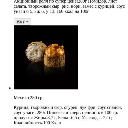
Акционный ролл по супер цене!280г Помидор, лист
салата, творожный сыр, рис, нори, замес с курицей, соус
унаги б-5,5 ж-6, у-13, 160 ккал на 100г
350
₽
Мехико 280 гр.
Курица, творожный сыр, огурец, лук фри, соус спайси,
соус унаги. 280г Пищевая и энерг. ценность в 100 гр.
продукта: Жиры-8,7 г, Белки-6,5 г, Углеводы- 22 г;
Калорийность-190 Ккал