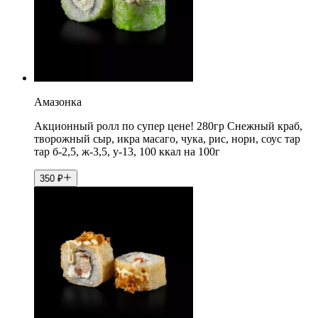
Амазонка
Акционный ролл по супер цене! 280гр Снежный краб,
творожный сыр, икра масаго, чука, рис, нори, соус тар
тар б-2,5, ж-3,5, у-13, 100 ккал на 100г
350
₽