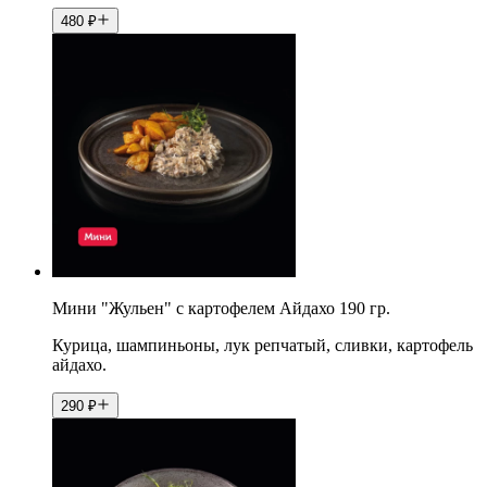
480
₽
Мини "Жульен" с картофелем Айдахо 190 гр.
Курица, шампиньоны, лук репчатый, сливки, картофель
айдахо.
290
₽