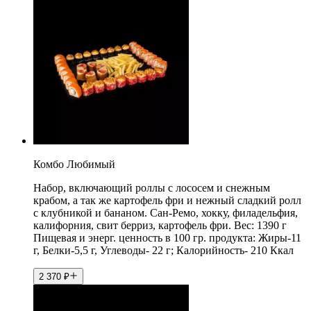
Комбо Любимый
Набор, включающий роллы с лососем и снежным
крабом, а так же картофель фри и нежный сладкий ролл
с клубникой и бананом. Сан-Ремо, хокку, филадельфия,
калифорния, свит берриз, картофель фри. Вес: 1390 г
Пищевая и энерг. ценность в 100 гр. продукта: Жиры-11
г, Белки-5,5 г, Углеводы- 22 г; Калорийность- 210 Ккал
2 370
₽