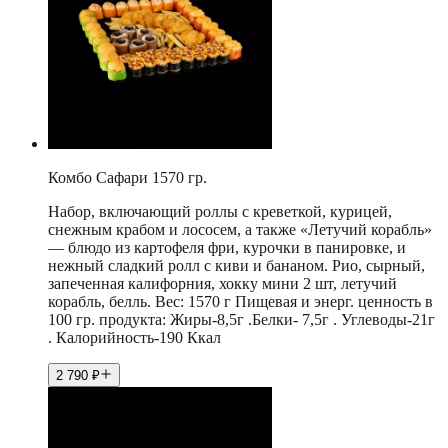
Комбо Сафари 1570 гр.
Набор, включающий роллы с креветкой, курицей,
снежным крабом и лососем, а также «Летучий корабль»
— блюдо из картофеля фри, курочки в панировке, и
нежный сладкий ролл с киви и бананом. Рио, сырный,
запеченная калифорния, хокку мини 2 шт, летучий
корабль, белль. Вес: 1570 г Пищевая и энерг. ценность в
100 гр. продукта: Жиры-8,5г .Белки- 7,5г . Углеводы-21г
. Калорийность-190 Ккал
2 790
₽