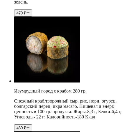
зелень.
470
₽
Изумрудный город с крабом 280 гр.
Снежный краб,творожный сыр, рис, нори, огурец,
болгарский перец, икра масаго. Пищевая и энерг.
ценность в 100 гр. продукта: Жиры-8,3 г, Белки-6,4 г,
Углеводы- 22 г; Калорийность-180 Ккал
460
₽