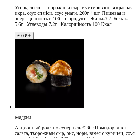
Угорь, лосось, творожный сыр, имитированная красная
икра, соус спайси, соус унаги. 200г 4 шт. Пищевая и
энерг. ценность в 100 гр. продукта: Жиры-5,2 .Белки-
5,6г . Углеводы-7,2г . Калорийность-100 Ккал
690
₽
Мадрид
Акционный ролл по супер цене!280г Помидор, лист
салата, творожный сыр, рис, нори, замес с курицей, соус