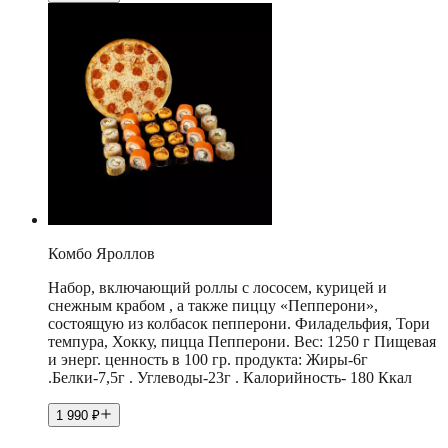
Комбо Яроллов
Набор, включающий роллы с лососем, курицей и
снежным крабом , а также пиццу «Пепперони»,
состоящую из колбасок пепперони. Филадельфия, Тори
темпура, Хокку, пицца Пепперони. Вес: 1250 г Пищевая
и энерг. ценность в 100 гр. продукта: Жиры-6г
.Белки-7,5г . Углеводы-23г . Калорийность- 180 Ккал
1 990
₽