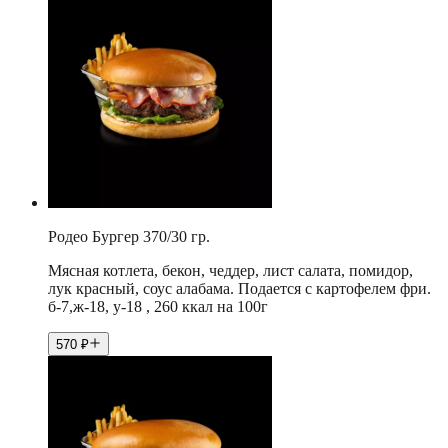
Родео Бургер 370/30 гр.
Мясная котлета, бекон, чеддер, лист салата, помидор,
лук красный, соус алабама. Подается с картофелем фри.
б-7,ж-18, у-18 , 260 ккал на 100г
570
₽