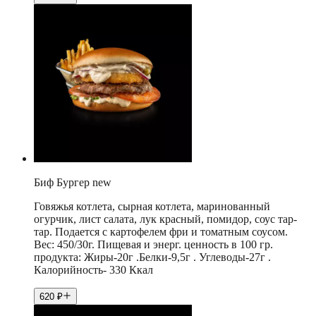
Биф Бургер new
Говяжья котлета, сырная котлета, маринованный
огурчик, лист салата, лук красный, помидор, соус тар-
тар. Подается с картофелем фри и томатным соусом.
Вес: 450/30г. Пищевая и энерг. ценность в 100 гр.
продукта: Жиры-20г .Белки-9,5г . Углеводы-27г .
Калорийность- 330 Ккал
620
₽