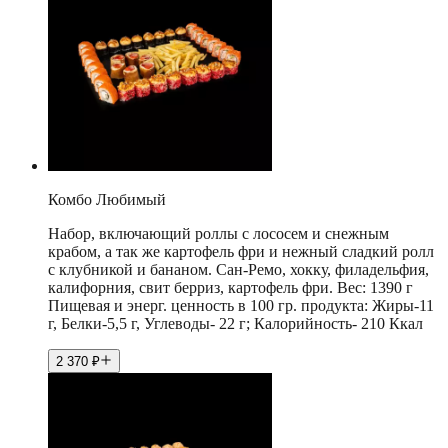
Комбо Любимый
Набор, включающий роллы с лососем и снежным
крабом, а так же картофель фри и нежный сладкий ролл
с клубникой и бананом. Сан-Ремо, хокку, филадельфия,
калифорния, свит берриз, картофель фри. Вес: 1390 г
Пищевая и энерг. ценность в 100 гр. продукта: Жиры-11
г, Белки-5,5 г, Углеводы- 22 г; Калорийность- 210 Ккал
2 370
₽