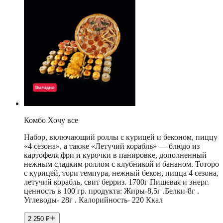
Комбо Хочу все
Набор, включающий роллы с курицей и беконом, пиццу
«4 сезона», а также «Летучий корабль» — блюдо из
картофеля фри и курочки в панировке, дополненный
нежным сладким роллом с клубникой и бананом. Тоторо
с курицей, тори темпура, нежный бекон, пицца 4 сезона,
летучий корабль, свит берриз. 1700г Пищевая и энерг.
ценность в 100 гр. продукта: Жиры-8,5г .Белки-8г .
Углеводы- 28г . Калорийность- 220 Ккал
2 250
₽