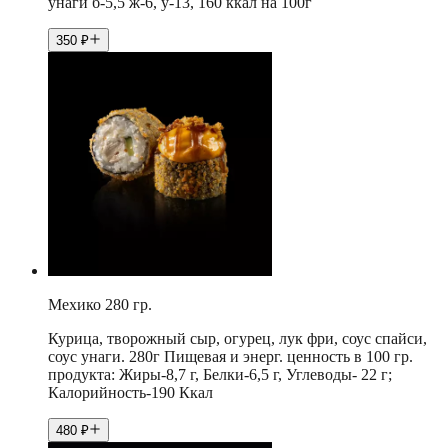
унаги б-5,5 ж-6, у-13, 160 ккал на 100г
350
₽
Мехико 280 гр.
Курица, творожный сыр, огурец, лук фри, соус спайси,
соус унаги. 280г Пищевая и энерг. ценность в 100 гр.
продукта: Жиры-8,7 г, Белки-6,5 г, Углеводы- 22 г;
Калорийность-190 Ккал
480
₽