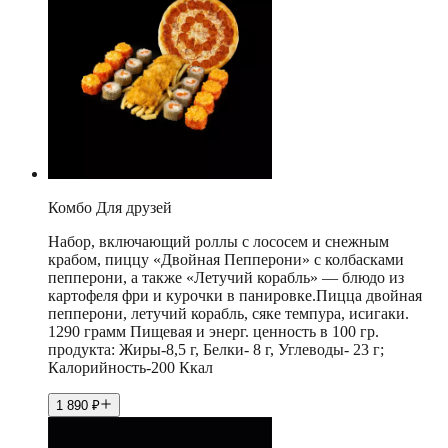
Комбо Для друзей
Набор, включающий роллы с лососем и снежным
крабом, пиццу «Двойная Пепперони» с колбасками
пепперони, а также «Летучий корабль» — блюдо из
картофеля фри и курочки в панировке.Пицца двойная
пепперони, летучий корабль, сяке темпура, исигаки.
1290 грамм Пищевая и энерг. ценность в 100 гр.
продукта: Жиры-8,5 г, Белки- 8 г, Углеводы- 23 г;
Калорийность-200 Ккал
1 890
₽