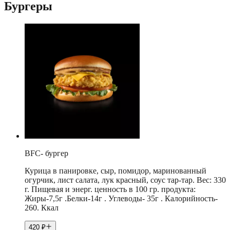
Бургеры
BFC- бургер
Курица в панировке, сыр, помидор, маринованный
огурчик, лист салата, лук красный, соус тар-тар. Вес: 330
г. Пищевая и энерг. ценность в 100 гр. продукта:
Жиры-7,5г .Белки-14г . Углеводы- 35г . Калорийность-
260. Ккал
420
₽