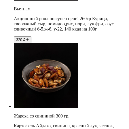
Вьетнам
Акционный ролл по супер цене! 260гр Курица,
творожный сыр, помидор,рис, нори, лук фри, соус
сливочный б-5,ж-6, у-22, 140 ккал на 100г
320
₽
Жареха со свининой 300 гр.
Картофель Айдахо, свинина, красный лук, чеснок,