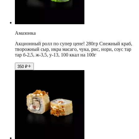
Амазонка
Акционный ролл по супер цене! 280гр Снежный краб,
творожный сыр, икра масаго, чука, рис, нори, соус тар
тар б-2,5, ж-3,5, у-13, 100 ккал на 100г
350
₽