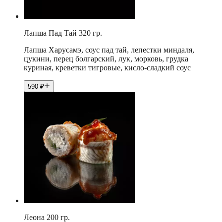
Лапша Пад Тай 320 гр.
Лапша Харусамэ, соус пад тай, лепестки миндаля,
цукини, перец болгарский, лук, морковь, грудка
куриная, креветки тигровые, кисло-сладкий соус
590
₽
Леона 200 гр.