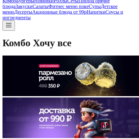
Комбо
Бургеры
Новинки
Роллы
Сеты
Пицца
Горячие
блюда
Закуски
Салаты
Фитнес меню поке
Супы
Детское
меню
Десерты
Акционные блюда от 99р
Напитки
Соусы и
ингредиенты
Комбо Хочу все