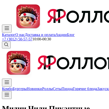
Каталог
О нас
Доставка и оплата
Акции
Блог
+7 (3012) 50-57-57
10:00-00:30
Комбо
Бургеры
Новинки
Роллы
Сеты
Пицца
Горячие блюда
Закуск
Мидии Чили Пикантные