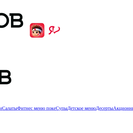
и
Салаты
Фитнес меню поке
Супы
Детское меню
Десерты
Акционны