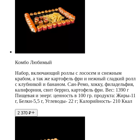
Комбо Любимый
Набор, включающий роллы с лососем и снежным
крабом, а так же картофель фри и нежный сладкий ролл
с клубникой и бананом. Сан-Ремо, хокку, филадельфия,
калифорния, свит берриз, картофель фри. Вес: 1390 г
Пищевая и энерг. ценность в 100 гр. продукта: Жиры-11
г, Белки-5,5 г, Углеводы- 22 г; Калорийность- 210 Ккал
2 370
₽