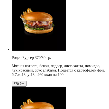
Родео Бургер 370/30 гр.
Мясная котлета, бекон, чеддер, лист салата, помидор,
лук красный, соус алабама. Подается с картофелем фри.
б-7,ж-18, у-18 , 260 ккал на 100г
570
₽