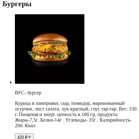
Бургеры
BFC- бургер
Курица в панировке, сыр, помидор, маринованный
огурчик, лист салата, лук красный, соус тар-тар. Вес: 330
г. Пищевая и энерг. ценность в 100 гр. продукта:
Жиры-7,5г .Белки-14г . Углеводы- 35г . Калорийность-
260. Ккал
420
₽