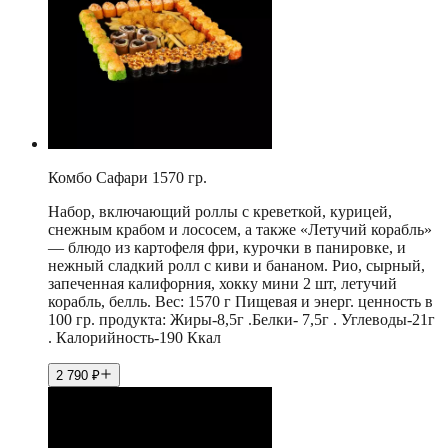
Комбо Сафари 1570 гр.
Набор, включающий роллы с креветкой, курицей,
снежным крабом и лососем, а также «Летучий корабль»
— блюдо из картофеля фри, курочки в панировке, и
нежный сладкий ролл с киви и бананом. Рио, сырный,
запеченная калифорния, хокку мини 2 шт, летучий
корабль, белль. Вес: 1570 г Пищевая и энерг. ценность в
100 гр. продукта: Жиры-8,5г .Белки- 7,5г . Углеводы-21г
. Калорийность-190 Ккал
2 790
₽