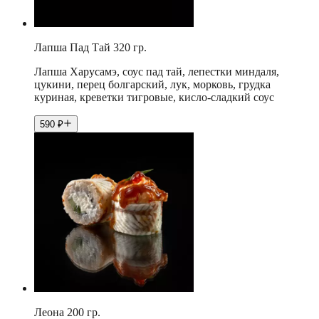
Лапша Пад Тай 320 гр.
Лапша Харусамэ, соус пад тай, лепестки миндаля,
цукини, перец болгарский, лук, морковь, грудка
куриная, креветки тигровые, кисло-сладкий соус
590
₽
Леона 200 гр.