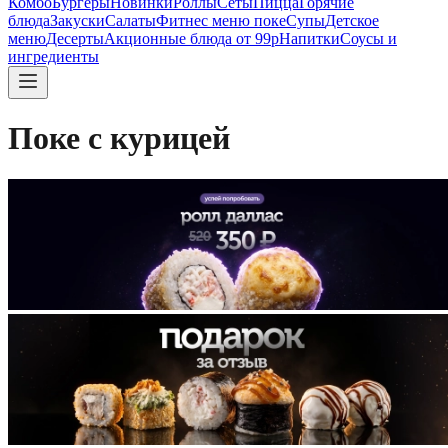
Комбо
Бургеры
Новинки
Роллы
Сеты
Пицца
Горячие
блюда
Закуски
Салаты
Фитнес меню поке
Супы
Детское
меню
Десерты
Акционные блюда от 99р
Напитки
Соусы и
ингредиенты
Поке с курицей