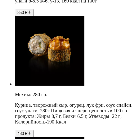
унаги б-5,5 ж-6, у-13, 160 ккал на 100г
350
₽
Мехико 280 гр.
Курица, творожный сыр, огурец, лук фри, соус спайси,
соус унаги. 280г Пищевая и энерг. ценность в 100 гр.
продукта: Жиры-8,7 г, Белки-6,5 г, Углеводы- 22 г;
Калорийность-190 Ккал
480
₽