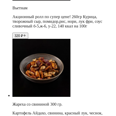
Вьетнам
Акционный ролл по супер цене! 260гр Курица,
творожный сыр, помидор,рис, нори, лук фри, соус
сливочный б-5,ж-6, у-22, 140 ккал на 100г
320
₽
Жареха со свининой 300 гр.
Картофель Айдахо, свинина, красный лук, чеснок,