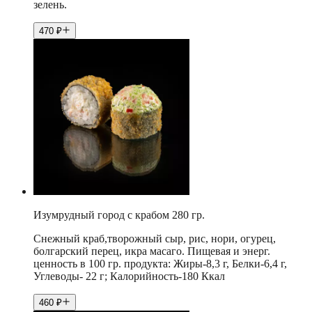
зелень.
470
₽
Изумрудный город с крабом 280 гр.
Снежный краб,творожный сыр, рис, нори, огурец,
болгарский перец, икра масаго. Пищевая и энерг.
ценность в 100 гр. продукта: Жиры-8,3 г, Белки-6,4 г,
Углеводы- 22 г; Калорийность-180 Ккал
460
₽