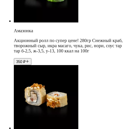
Амазонка
Акционный ролл по супер цене! 280гр Снежный краб,
творожный сыр, икра масаго, чука, рис, нори, соус тар
тар б-2,5, ж-3,5, у-13, 100 ккал на 100г
350
₽