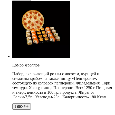
Комбо Яроллов
Набор, включающий роллы с лососем, курицей и
снежным крабом , а также пиццу «Пепперони»,
состоящую из колбасок пепперони. Филадельфия, Тори
темпура, Хокку, пицца Пепперони. Вес: 1250 г Пищевая
и энерг. ценность в 100 гр. продукта: Жиры-6г
.Белки-7,5г . Углеводы-23г . Калорийность- 180 Ккал
1 990
₽