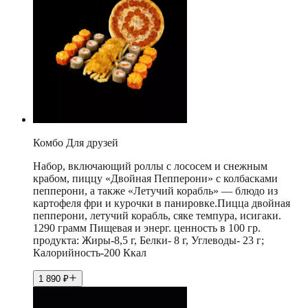
Комбо Для друзей
Набор, включающий роллы с лососем и снежным
крабом, пиццу «Двойная Пепперони» с колбасками
пепперони, а также «Летучий корабль» — блюдо из
картофеля фри и курочки в панировке.Пицца двойная
пепперони, летучий корабль, сяке темпура, исигаки.
1290 грамм Пищевая и энерг. ценность в 100 гр.
продукта: Жиры-8,5 г, Белки- 8 г, Углеводы- 23 г;
Калорийность-200 Ккал
1 890
₽