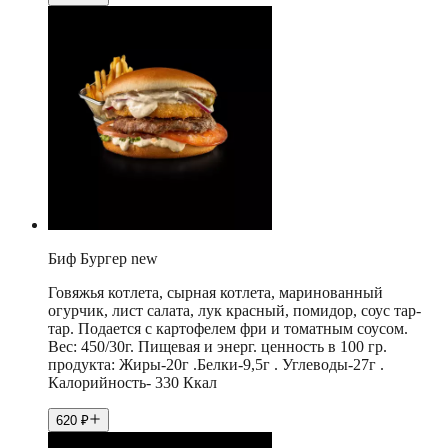
Биф Бургер new
Говяжья котлета, сырная котлета, маринованный
огурчик, лист салата, лук красный, помидор, соус тар-
тар. Подается с картофелем фри и томатным соусом.
Вес: 450/30г. Пищевая и энерг. ценность в 100 гр.
продукта: Жиры-20г .Белки-9,5г . Углеводы-27г .
Калорийность- 330 Ккал
620
₽