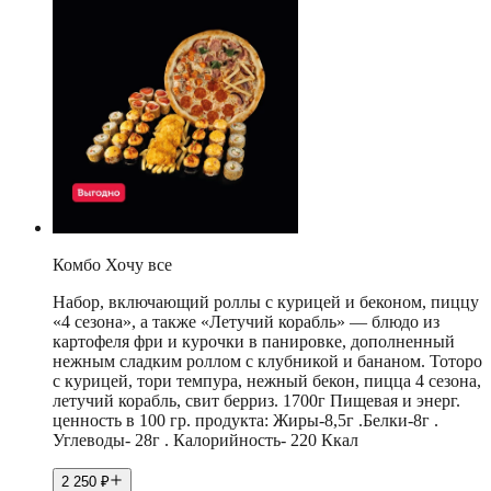
Комбо Хочу все
Набор, включающий роллы с курицей и беконом, пиццу
«4 сезона», а также «Летучий корабль» — блюдо из
картофеля фри и курочки в панировке, дополненный
нежным сладким роллом с клубникой и бананом. Тоторо
с курицей, тори темпура, нежный бекон, пицца 4 сезона,
летучий корабль, свит берриз. 1700г Пищевая и энерг.
ценность в 100 гр. продукта: Жиры-8,5г .Белки-8г .
Углеводы- 28г . Калорийность- 220 Ккал
2 250
₽