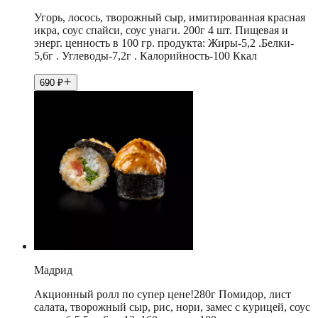
Угорь, лосось, творожный сыр, имитированная красная
икра, соус спайси, соус унаги. 200г 4 шт. Пищевая и
энерг. ценность в 100 гр. продукта: Жиры-5,2 .Белки-
5,6г . Углеводы-7,2г . Калорийность-100 Ккал
690
₽
Мадрид
Акционный ролл по супер цене!280г Помидор, лист
салата, творожный сыр, рис, нори, замес с курицей, соус