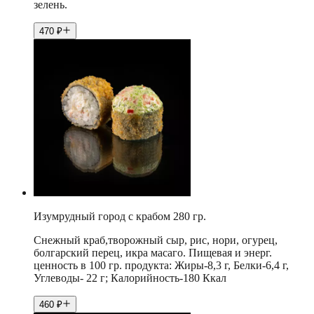
зелень.
470
₽
Изумрудный город с крабом 280 гр.
Снежный краб,творожный сыр, рис, нори, огурец,
болгарский перец, икра масаго. Пищевая и энерг.
ценность в 100 гр. продукта: Жиры-8,3 г, Белки-6,4 г,
Углеводы- 22 г; Калорийность-180 Ккал
460
₽