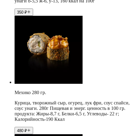
унаги б-5,5 ж-6, у-13, 160 ккал на 100г
350
₽
Мехико 280 гр.
Курица, творожный сыр, огурец, лук фри, соус спайси,
соус унаги. 280г Пищевая и энерг. ценность в 100 гр.
продукта: Жиры-8,7 г, Белки-6,5 г, Углеводы- 22 г;
Калорийность-190 Ккал
480
₽