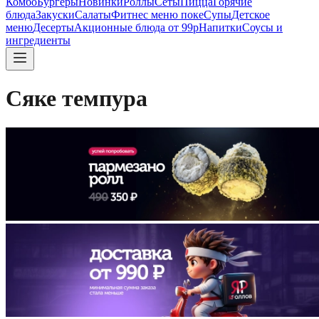
Комбо
Бургеры
Новинки
Роллы
Сеты
Пицца
Горячие
блюда
Закуски
Салаты
Фитнес меню поке
Супы
Детское
меню
Десерты
Акционные блюда от 99р
Напитки
Соусы и
ингредиенты
Сяке темпура