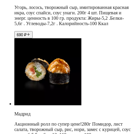
Угорь, лосось, творожный сыр, имитированная красная
икра, соус спайси, соус унаги. 200г 4 шт. Пищевая и
энерг. ценность в 100 гр. продукта: Жиры-5,2 .Белки-
5,6г . Углеводы-7,2г . Калорийность-100 Ккал
690
₽
Мадрид
Акционный ролл по супер цене!280г Помидор, лист
салата, творожный сыр, рис, нори, замес с курицей, соус