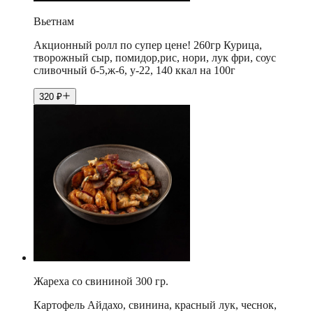
Вьетнам
Акционный ролл по супер цене! 260гр Курица,
творожный сыр, помидор,рис, нори, лук фри, соус
сливочный б-5,ж-6, у-22, 140 ккал на 100г
320
₽
Жареха со свининой 300 гр.
Картофель Айдахо, свинина, красный лук, чеснок,