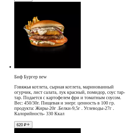
Биф Бургер new
Говяжья котлета, сырная котлета, маринованный
огурчик, лист салата, лук красный, помидор, соус тар-
тар. Подается с картофелем фри и томатным соусом.
Вес: 450/30г. Пищевая и энерг. ценность в 100 гр.
продукта: Жиры-20г .Белки-9,5г . Углеводы-27г .
Калорийность- 330 Ккал
620
₽