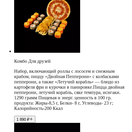
Комбо Для друзей
Набор, включающий роллы с лососем и снежным
крабом, пиццу «Двойная Пепперони» с колбасками
пепперони, а также «Летучий корабль» — блюдо из
картофеля фри и курочки в панировке.Пицца двойная
пепперони, летучий корабль, сяке темпура, исигаки.
1290 грамм Пищевая и энерг. ценность в 100 гр.
продукта: Жиры-8,5 г, Белки- 8 г, Углеводы- 23 г;
Калорийность-200 Ккал
1 890
₽