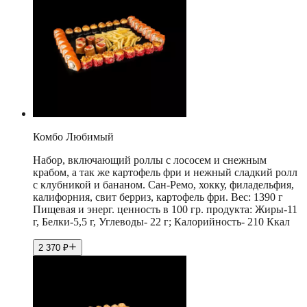
Комбо Любимый
Набор, включающий роллы с лососем и снежным
крабом, а так же картофель фри и нежный сладкий ролл
с клубникой и бананом. Сан-Ремо, хокку, филадельфия,
калифорния, свит берриз, картофель фри. Вес: 1390 г
Пищевая и энерг. ценность в 100 гр. продукта: Жиры-11
г, Белки-5,5 г, Углеводы- 22 г; Калорийность- 210 Ккал
2 370
₽