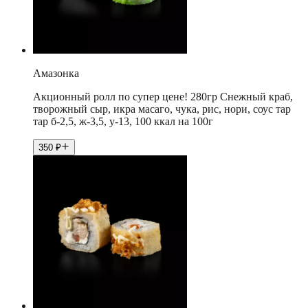
Амазонка
Акционный ролл по супер цене! 280гр Снежный краб,
творожный сыр, икра масаго, чука, рис, нори, соус тар
тар б-2,5, ж-3,5, у-13, 100 ккал на 100г
350
₽