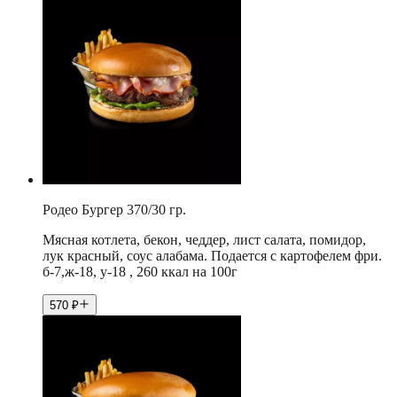
Родео Бургер 370/30 гр.
Мясная котлета, бекон, чеддер, лист салата, помидор,
лук красный, соус алабама. Подается с картофелем фри.
б-7,ж-18, у-18 , 260 ккал на 100г
570
₽