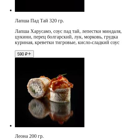
Лапша Пад Тай 320 гр.
Лапша Харусамэ, соус пад тай, лепестки миндаля,
цукини, перец болгарский, лук, морковь, грудка
куриная, креветки тигровые, кисло-сладкий соус
590
₽
Леона 200 гр.