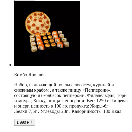
Комбо Яроллов
Набор, включающий роллы с лососем, курицей и
снежным крабом , а также пиццу «Пепперони»,
состоящую из колбасок пепперони. Филадельфия, Тори
темпура, Хокку, пицца Пепперони. Вес: 1250 г Пищевая
и энерг. ценность в 100 гр. продукта: Жиры-6г
.Белки-7,5г . Углеводы-23г . Калорийность- 180 Ккал
1 990
₽