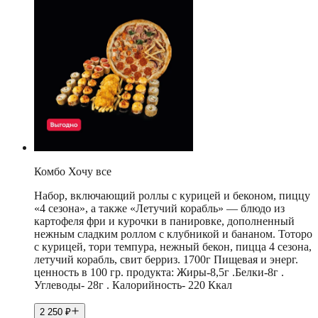
Комбо Хочу все
Набор, включающий роллы с курицей и беконом, пиццу
«4 сезона», а также «Летучий корабль» — блюдо из
картофеля фри и курочки в панировке, дополненный
нежным сладким роллом с клубникой и бананом. Тоторо
с курицей, тори темпура, нежный бекон, пицца 4 сезона,
летучий корабль, свит берриз. 1700г Пищевая и энерг.
ценность в 100 гр. продукта: Жиры-8,5г .Белки-8г .
Углеводы- 28г . Калорийность- 220 Ккал
2 250
₽