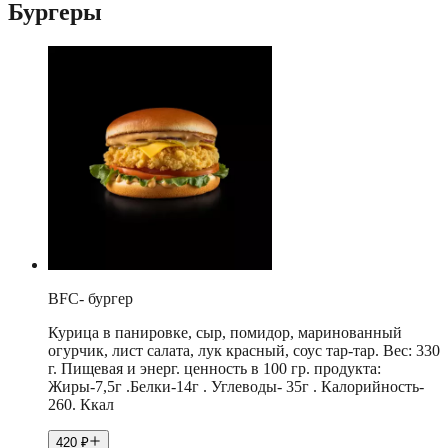
Бургеры
BFC- бургер
Курица в панировке, сыр, помидор, маринованный
огурчик, лист салата, лук красный, соус тар-тар. Вес: 330
г. Пищевая и энерг. ценность в 100 гр. продукта:
Жиры-7,5г .Белки-14г . Углеводы- 35г . Калорийность-
260. Ккал
420
₽