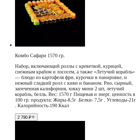
Комбо Сафари 1570 гр.
Набор, включающий роллы с креветкой, курицей,
снежным крабом и лососем, а также «Летучий корабль»
— блюдо из картофеля фри, курочки в панировке, и
нежный сладкий ролл с киви и бананом. Рио, сырный,
запеченная калифорния, хокку мини 2 шт, летучий
корабль, белль. Вес: 1570 г Пищевая и энерг. ценность в
100 гр. продукта: Жиры-8,5г .Белки- 7,5г . Углеводы-21г
. Калорийность-190 Ккал
2 790
₽