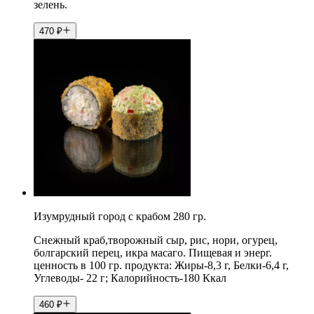
зелень.
470
₽
Изумрудный город с крабом 280 гр.
Снежный краб,творожный сыр, рис, нори, огурец,
болгарский перец, икра масаго. Пищевая и энерг.
ценность в 100 гр. продукта: Жиры-8,3 г, Белки-6,4 г,
Углеводы- 22 г; Калорийность-180 Ккал
460
₽