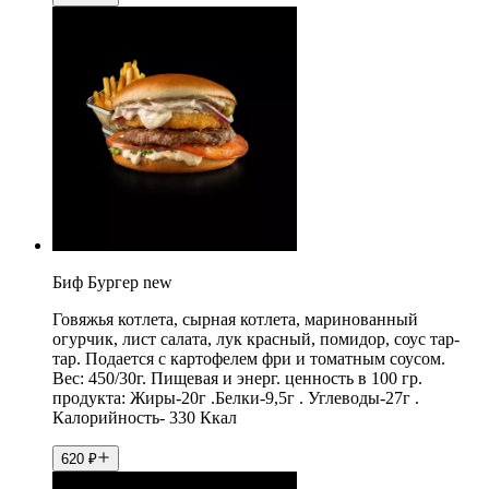
Биф Бургер new
Говяжья котлета, сырная котлета, маринованный
огурчик, лист салата, лук красный, помидор, соус тар-
тар. Подается с картофелем фри и томатным соусом.
Вес: 450/30г. Пищевая и энерг. ценность в 100 гр.
продукта: Жиры-20г .Белки-9,5г . Углеводы-27г .
Калорийность- 330 Ккал
620
₽