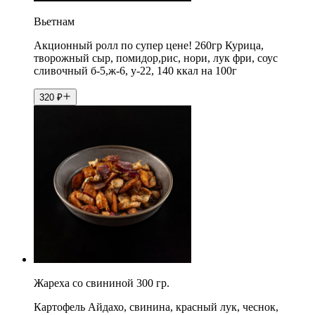
Вьетнам
Акционный ролл по супер цене! 260гр Курица,
творожный сыр, помидор,рис, нори, лук фри, соус
сливочный б-5,ж-6, у-22, 140 ккал на 100г
320
₽
Жареха со свининой 300 гр.
Картофель Айдахо, свинина, красный лук, чеснок,