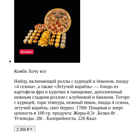
Комбо Хочу все
Набор, включающий роллы с курицей и беконом, пиццу
«4 сезона», а также «Летучий корабль» — блюдо из
картофеля фри и курочки в панировке, дополненный
нежным сладким роллом с клубникой и бананом. Тоторо
с курицей, тори темпура, нежный бекон, пицца 4 сезона,
летучий корабль, свит берриз. 1700г Пищевая и энерг.
ценность в 100 гр. продукта: Жиры-8,5г .Белки-8г .
Углеводы- 28г . Калорийность- 220 Ккал
2 250
₽