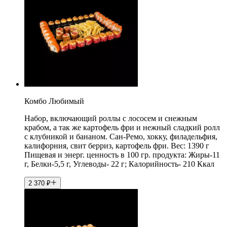
Комбо Любимый
Набор, включающий роллы с лососем и снежным
крабом, а так же картофель фри и нежный сладкий ролл
с клубникой и бананом. Сан-Ремо, хокку, филадельфия,
калифорния, свит берриз, картофель фри. Вес: 1390 г
Пищевая и энерг. ценность в 100 гр. продукта: Жиры-11
г, Белки-5,5 г, Углеводы- 22 г; Калорийность- 210 Ккал
2 370
₽