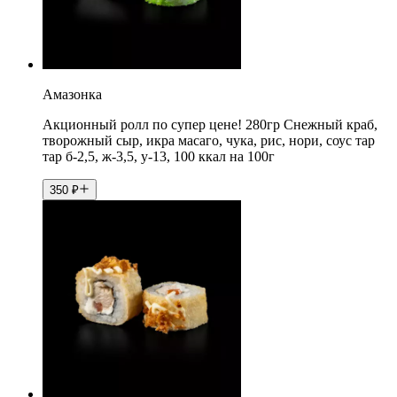
Амазонка
Акционный ролл по супер цене! 280гр Снежный краб,
творожный сыр, икра масаго, чука, рис, нори, соус тар
тар б-2,5, ж-3,5, у-13, 100 ккал на 100г
350
₽