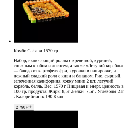
Комбо Сафари 1570 гр.
Набор, включающий роллы с креветкой, курицей,
снежным крабом и лососем, а также «Летучий корабль»
— блюдо из картофеля фри, курочки в панировке, и
нежный сладкий ролл с киви и бананом. Рио, сырный,
запеченная калифорния, хокку мини 2 шт, летучий
корабль, белль. Вес: 1570 г Пищевая и энерг. ценность в
100 гр. продукта: Жиры-8,5г .Белки- 7,5г . Углеводы-21г
. Калорийность-190 Ккал
2 790
₽