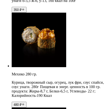
унаги б-5,5 ж-6, у-13, 160 ккал на 100г
350
₽
Мехико 280 гр.
Курица, творожный сыр, огурец, лук фри, соус спайси,
соус унаги. 280г Пищевая и энерг. ценность в 100 гр.
продукта: Жиры-8,7 г, Белки-6,5 г, Углеводы- 22 г;
Калорийность-190 Ккал
480
₽