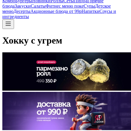
Комбо
Бургеры
Новинки
Роллы
Сеты
Пицца
Горячие
блюда
Закуски
Салаты
Фитнес меню поке
Супы
Детское
меню
Десерты
Акционные блюда от 99р
Напитки
Соусы и
ингредиенты
Хокку с угрем