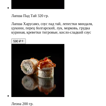
Лапша Пад Тай 320 гр.
Лапша Харусамэ, соус пад тай, лепестки миндаля,
цукини, перец болгарский, лук, морковь, грудка
куриная, креветки тигровые, кисло-сладкий соус
590
₽
Леона 200 гр.