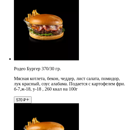
Родео Бургер 370/30 гр.
Мясная котлета, бекон, чеддер, лист салата, помидор,
лук красный, соус алабама. Подается с картофелем фри.
б-7,ж-18, у-18 , 260 ккал на 100г
570
₽