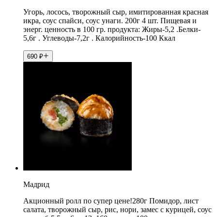
Угорь, лосось, творожный сыр, имитированная красная
икра, соус спайси, соус унаги. 200г 4 шт. Пищевая и
энерг. ценность в 100 гр. продукта: Жиры-5,2 .Белки-
5,6г . Углеводы-7,2г . Калорийность-100 Ккал
690
₽
Мадрид
Акционный ролл по супер цене!280г Помидор, лист
салата, творожный сыр, рис, нори, замес с курицей, соус