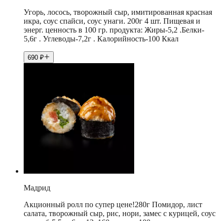
Угорь, лосось, творожный сыр, имитированная красная
икра, соус спайси, соус унаги. 200г 4 шт. Пищевая и
энерг. ценность в 100 гр. продукта: Жиры-5,2 .Белки-
5,6г . Углеводы-7,2г . Калорийность-100 Ккал
690
₽
Мадрид
Акционный ролл по супер цене!280г Помидор, лист
салата, творожный сыр, рис, нори, замес с курицей, соус