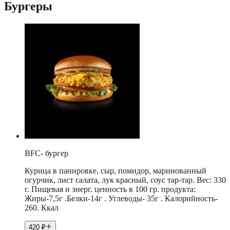
Бургеры
BFC- бургер
Курица в панировке, сыр, помидор, маринованный
огурчик, лист салата, лук красный, соус тар-тар. Вес: 330
г. Пищевая и энерг. ценность в 100 гр. продукта:
Жиры-7,5г .Белки-14г . Углеводы- 35г . Калорийность-
260. Ккал
420
₽