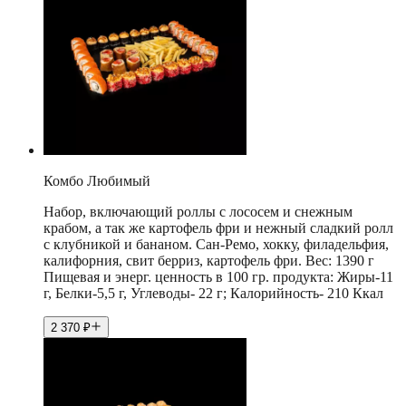
Комбо Любимый
Набор, включающий роллы с лососем и снежным
крабом, а так же картофель фри и нежный сладкий ролл
с клубникой и бананом. Сан-Ремо, хокку, филадельфия,
калифорния, свит берриз, картофель фри. Вес: 1390 г
Пищевая и энерг. ценность в 100 гр. продукта: Жиры-11
г, Белки-5,5 г, Углеводы- 22 г; Калорийность- 210 Ккал
2 370
₽