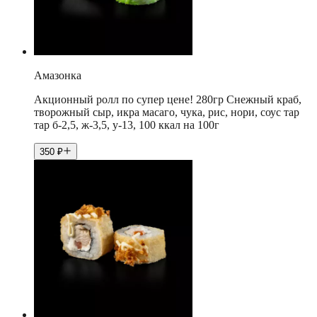
Амазонка
Акционный ролл по супер цене! 280гр Снежный краб,
творожный сыр, икра масаго, чука, рис, нори, соус тар
тар б-2,5, ж-3,5, у-13, 100 ккал на 100г
350
₽