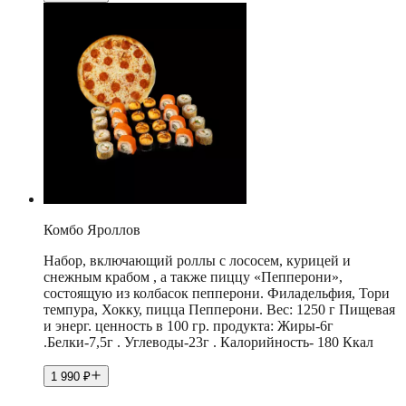
Комбо Яроллов
Набор, включающий роллы с лососем, курицей и
снежным крабом , а также пиццу «Пепперони»,
состоящую из колбасок пепперони. Филадельфия, Тори
темпура, Хокку, пицца Пепперони. Вес: 1250 г Пищевая
и энерг. ценность в 100 гр. продукта: Жиры-6г
.Белки-7,5г . Углеводы-23г . Калорийность- 180 Ккал
1 990
₽