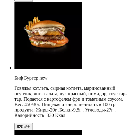
Биф Бургер new
Говяжья котлета, сырная котлета, маринованный
огурчик, лист салата, лук красный, помидор, соус тар-
тар. Подается с картофелем фри и томатным соусом.
Вес: 450/30г. Пищевая и энерг. ценность в 100 гр.
продукта: Жиры-20г .Белки-9,5г . Углеводы-27г .
Калорийность- 330 Ккал
620
₽