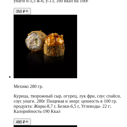
унаги б-5,5 ж-6, у-13, 160 ккал на 100г
350
₽
Мехико 280 гр.
Курица, творожный сыр, огурец, лук фри, соус спайси,
соус унаги. 280г Пищевая и энерг. ценность в 100 гр.
продукта: Жиры-8,7 г, Белки-6,5 г, Углеводы- 22 г;
Калорийность-190 Ккал
480
₽