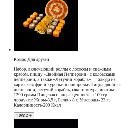
Комбо Для друзей
Набор, включающий роллы с лососем и снежным
крабом, пиццу «Двойная Пепперони» с колбасками
пепперони, а также «Летучий корабль» — блюдо из
картофеля фри и курочки в панировке.Пицца двойная
пепперони, летучий корабль, сяке темпура, исигаки.
1290 грамм Пищевая и энерг. ценность в 100 гр.
продукта: Жиры-8,5 г, Белки- 8 г, Углеводы- 23 г;
Калорийность-200 Ккал
1 890
₽