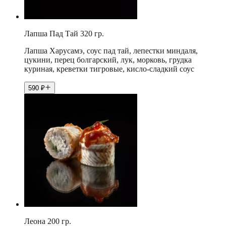
Лапша Пад Тай 320 гр.
Лапша Харусамэ, соус пад тай, лепестки миндаля,
цукини, перец болгарский, лук, морковь, грудка
куриная, креветки тигровые, кисло-сладкий соус
590
₽
Леона 200 гр.