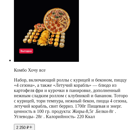
Комбо Хочу все
Набор, включающий роллы с курицей и беконом, пиццу
«4 сезона», а также «Летучий корабль» — блюдо из
картофеля фри и курочки в панировке, дополненный
нежным сладким роллом с клубникой и бананом. Тоторо
с курицей, тори темпура, нежный бекон, пицца 4 сезона,
летучий корабль, свит берриз. 1700г Пищевая и энерг.
ценность в 100 гр. продукта: Жиры-8,5г .Белки-8г .
Углеводы- 28г . Калорийность- 220 Ккал
2 250
₽