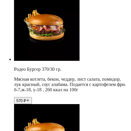
Родео Бургер 370/30 гр.
Мясная котлета, бекон, чеддер, лист салата, помидор,
лук красный, соус алабама. Подается с картофелем фри.
б-7,ж-18, у-18 , 260 ккал на 100г
570
₽