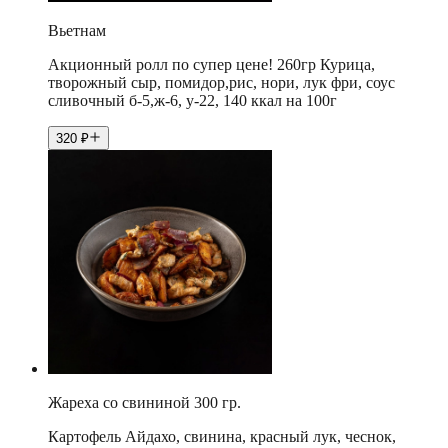
Вьетнам
Акционный ролл по супер цене! 260гр Курица,
творожный сыр, помидор,рис, нори, лук фри, соус
сливочный б-5,ж-6, у-22, 140 ккал на 100г
320
₽
Жареха со свининой 300 гр.
Картофель Айдахо, свинина, красный лук, чеснок,