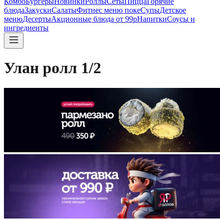
Комбо
Бургеры
Новинки
Роллы
Сеты
Пицца
Горячие
блюда
Закуски
Салаты
Фитнес меню поке
Супы
Детское
меню
Десерты
Акционные блюда от 99р
Напитки
Соусы и
ингредиенты
Улан ролл 1/2