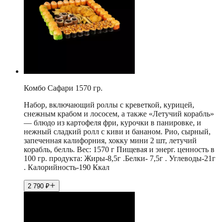
Комбо Сафари 1570 гр.
Набор, включающий роллы с креветкой, курицей,
снежным крабом и лососем, а также «Летучий корабль»
— блюдо из картофеля фри, курочки в панировке, и
нежный сладкий ролл с киви и бананом. Рио, сырный,
запеченная калифорния, хокку мини 2 шт, летучий
корабль, белль. Вес: 1570 г Пищевая и энерг. ценность в
100 гр. продукта: Жиры-8,5г .Белки- 7,5г . Углеводы-21г
. Калорийность-190 Ккал
2 790
₽