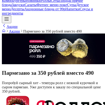
Комбо
Бургеры
Новинки
Роллы
Сеты
Пицца
Горячие
блюда
Закуски
Салаты
Фитнес меню поке
Супы
Детское
меню
Десерты
Акционные блюда от 99р
Напитки
Соусы и
ингредиенты
Акции
Акции
Пармезано за 350 рублей вместо 490
Пармезано за 350 рублей вместо 490
Попробуй сырный хит - темпура ролл с нежной курочкой и
сыром пармезан. Уже доступен к заказу по специальной цене
350 рублей.